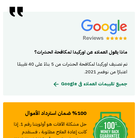
للدخول إلى المنازل . يبحثون عن مأوى في الداخل للهروب من
الطقس العاصف أو الحيوانات المفترسة مثل الثعابين والذئاب
وتحديد مصادر الغذاء. توفر السندرات والأقبية المزدحمة
أماكن اختباء ممتازة للآفات لبناء أعشاشها والتكاثر ، بينما توفر
الأطباق المتسخة وسلع المؤن غير المغلقة مصادر الغذاء. من
المحتمل أيضًا أن تكون الفراغات والفراغات الموجودة أسفل
الخزانات أماكن تعيش فيها الفئران.
ماذا يقول العملاء عن اوركيدا لمكافحة الحشرات؟
تم تصنيف اوركيدا لمكافحة الحشرات من 5 بناءً على 40 تقييمًا
اعتبارًا من نوفمبر 2021.
جميع تقييمات العملاء فى Google
%100 ضمان استرداد الأموال
حل مشكلة الآفات هو أولويتنا رقم 1. إذا
كانت إعادة العلاج مطلوبة ، فسنقدم