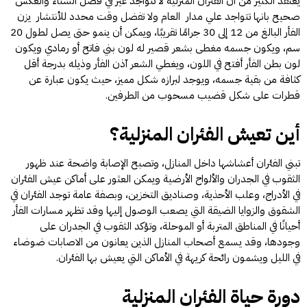
يعتقد الكثير من أن الفئران المنزلية لا تتواجد غير في فصل الشتاء والعكس
صحيح بانها تتواجد علي مدار العام ولا تفضل وقت محدد للأنتشار يزن
الفأر البالغ من 12 إلى 30 جرامًا تقريبًا، ويمكن أن ينمو حتى يصل لطول 20
سم، ويكون جسمه مغطى بشعر قصير له لون بني فاتح أو رمادي ويكون
لون بطن الفأر أفتح في اللون، ويغطي الشعر آذن الفأر وذيله بدرجة أقل
كثافة من بقية جسمه، ويوجد لبرازه شكل مميز، حيث يكون عبارة عن
قطرات على شكل قضيب مسحوب من الطرفين.
أين تعيش الفئران المنزلية؟
تبني الفئران أعشاشها داخل المنازل، وتصبح الإصابة واضحة عند ظهور
الثقوب في الجدران والألواح الأرضية ويمكن العثور على أماكن عيش الفئران
في الأدراج، وعلب الأحذية، وصناديق التخزين، وبصفة عامة توجد الفئران في
الشقوق والزوايا الضيقة التي يصعب الوصول إليها وقد تظهر مسارات الفأر
أحيانًا في المناطق المتربة أو الموحلة، وتؤكد الثقوب في الجدران على
وجودها، وقد يسمع أصحاب المنازل الذين يعانون من الاصابات ضوضاء
في الليل ويشمون رائحة كريهة في الأماكن التي يعيش بها الفئران.
دورة حياة الفئران المنزلية