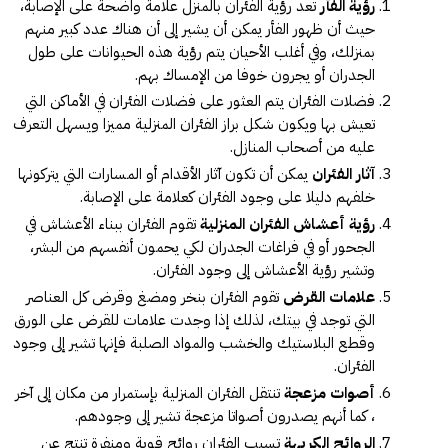
رؤية الفأر
تعد رؤية الفئران بالمنزل علامة واضحة على الإصابة،
حيث أن ظهور الفأر يمكن أن يشير إلى أن هناك عدد كبير منهم
بمنزلك، وفي أغلب الأحيان يتم رؤية هذه الحيوانات على طول
الجدران أو يجرون خوفا من الإمساك بهم.
فضلات الفئران يتم العثور على فضلات الفئران في الأماكن التي
تعيش بها ويكون شكل براز الفئران المنزلية مميزا ويسهل التعرف
عليه من أصحاب المنازل.
آثار الفئران
يمكن أن تكون آثار الأقدام أو المسارات التي يتركونها
خلفهم دليلا على وجود الفئران كعلامة على الإصابة.
رؤية أعشاش الفئران المنزلية
تقوم الفئران ببناء الأعشاش في
الجحور أو في فراغات الجدران لكي يحمون أنفسهم من البشر،
وتشير رؤية الأعشاش إلى وجود الفئران.
علامات القرض
تقوم الفئران بنخر ومضغ وقرض كل العناصر
التي توجد في بيتك، لذلك إذا وجدت علامات للقرض على الورق
وقطع البلاستيك والخشب والمواد الصلبة فإنها تشير إلى وجود
الفئران.
أصوات مزعجة
تنتقل الفئران المنزلية بإستمرار من مكان إلى آخر
، كما أنهم يصدرون أصواتا مزعجة تشير إلى وجودهم.
الروائح الكريهة
تسبب الفئران روائح قوية ومنفرة تنتج عن