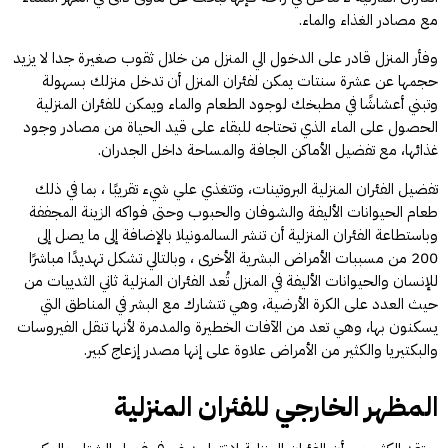
مع مصادر الغذاء والماء.
وفأر المنزل قادر على الدخول الي المنزل من خلال ثقوب صغيرة جدا لا يزيد
حجمها عن عشرة سنتات يمكن لفئران المنزل أن تدخل منزلك بسهولة
وتبني أعشاشًا في مطبخك لوجود الطعام والماء ويمكن للفئران المنزلية
الحصول على الماء الذي تحتاجه للبقاء على قيد الحياة من مصادر وجود
غذائها، مع تفضيل الأماكن الجافة والمساحة داخل الجدران.
تفضيل الفئران المنزلية البروتينات، وتتغذي علي شيء تقريبًا ، بما في ذلك
طعام الحيوانات الأليفة والشوفان والحبوب وحتى فواكه الزينة المجففة
وباستطاعة الفئران المنزلية أن تنشر السالمونيلا بالإضافة إلى ما يصل إلى
200 من مسببات الأمراض البشرية الأخرى ، وبالتالي تشكل تهديدًا مباشرًا
للإنسان والحيوانات الأليفة في المنزل تُعد الفئران المنزلية ثاني الثدييات من
حيث العدد على الكرة الأرضية، وهي تتشارك مع البشر في المناطق التي
يسكنون بها، وهي تعد من الآفات الخطيرة والمدمرة لأنها تنقل الفيروسات
والبكتيريا والكثير من الأمراض علاوة على إنها مصدر إزعاج كبير.
المظهر الخارجي للفئران المنزلية