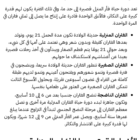
تعد دورة حياة فأر المنزل قصيرة إلى حد ما، وفي تلك الفترة يكون لهم قدرة
كبيرة على التكاثر، فالأنثى الواحدة قادرة على إنتاج ما يصل إلى ثماني فئران في
المرة الواحدة.
الفئران المنزلية
حديثة الولادة تكون مدة الحمل 21 يوم، وتولد
بعدها الفئران كفيفة وبدون شعر وهي تعتمد على أمها في كل شيء،
وبعد حوالي 21 يومًا يتم فطم الصغار ويبدأون في أخذ رحلات قصيرة
بعيدا عن أعشاشهم لاستكشاف ما حولهم.
الفئران الصغيرة
تتطور الفئران حديثة الولادة سريعا، وينضجون في
فترة قصيرة وتنمو شعورهم ويفتحون أعينهم وتنمو لديهم طبقة
كاملة من الفراء في غضون أسبوعين تقريبًا، وبحلول الأسبوع الثالث
تتمكن الفئران الصغيرة من العثور على طعامها بنفسها.
الفئران الناضجة
تنضج الفئران جنسيا بعد من 6 إلى 10 أسابيع،
وتكون جاهزة لبدء دورة حياة الفئران المنزلية مرة أخرى و تصل
معظم الفئران إلى مرحلة النضج الجنسي لتبدأ في التزاوج عندما يبلغ
عمرها ستة أسابيع، ويصل عمر الفأر المنزلي من 9 إلى 12 شهرًا، ويكون
لها قدرة كبيرة على الانتشار والتكاثر.