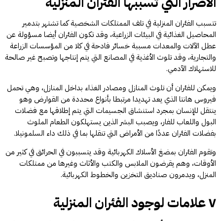
الأضرار التي تسببها الفئران المنزلية
تتسبب الفئران المنزلية في تلف الممتلكات الشخصية كما تشتهر بتدمير
المحاصيل الغذائية في البيئات الزراعية، وقد تكون الفئران أيضا مسؤولة عن
عطل الآلات والمعدات مسببة خسائر فادحة في كلا من المؤسسات الزراعة
والتجارية، وقد تلوث الأغذية في المصانع التي يتم إنتاجها وتصبح غير صالحة
للاستهلاك الآدمي.
ويمكن للفئران أن تلوث المنازل ومصادر الغذاء بداخل المنازل، وهي تحمل
فيروس هانتا الذي يعد تهديدا مرتبطا بأنواع محددة من القوارض وهو
ينتقل للإنسان بمجرد استنشاق الجسيمات التي يتم إطلاقها مع فضلات
البول واللعاب للفار، ويصبب البشر الذين يستهلكون الطعام الملوث
بفضلات الفئران عددًا من الأمراض التي تنقلها بما في ذلك داء السلمونيلا.
وتقوم الفئران بمضغ الأسلاك الكهربائية وقد يتسببون في الحرائق في كثير من
الأوقات، وهم يقرضون الملابس والكتب والأثاث وغيرها من ممتلكات
المنزل، ويدمرون صناديق التخزين والخطوط الكهربائية.
٧ علامات لوجود الفئران المنزلية