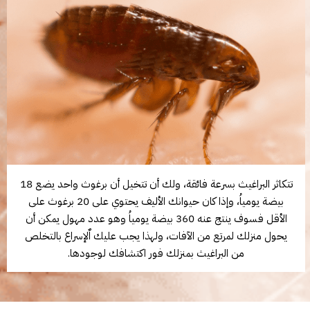
تتكاثر البراغيث بسرعة فائقة، ولك أن تتخيل أن برغوث واحد يضع 18
بيضة يومياُ، وإذا كان حيوانك الأليف يحتوي على 20 برغوث على
الأقل فسوف ينتج عنه 360 بيضة يومياُ وهو عدد مهول يمكن أن
يحول منزلك لمرتع من الآفات، ولهذا يجب عليك اٌلإسراع بالتخلص
من البراغيث بمنزلك فور اكتشافك لوجودها.