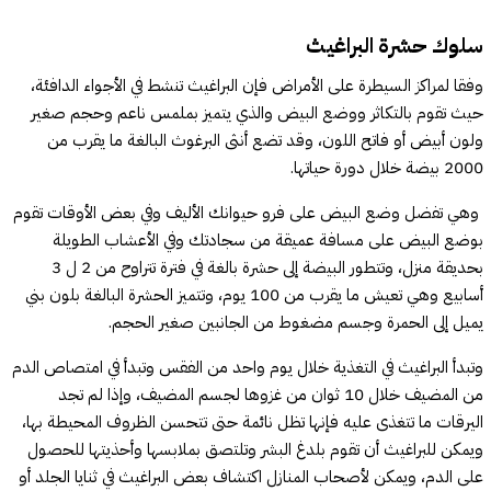
سلوك حشرة البراغيث
وفقا لمراكز السيطرة على الأمراض فإن البراغيث تنشط في الأجواء الدافئة،
حيث تقوم بالتكاثر ووضع البيض والذي يتميز بملمس ناعم وحجم صغير
ولون أبيض أو فاتح اللون، وقد تضع أنثى البرغوث البالغة ما يقرب من
2000 بيضة خلال دورة حياتها.
وهي تفضل وضع البيض على فرو حيوانك الأليف وفي بعض الأوقات تقوم
بوضع البيض على مسافة عميقة من سجادتك وفي الأعشاب الطويلة
بحديقة منزل، وتتطور البيضة إلى حشرة بالغة في فترة تتراوح من 2 ل 3
أسابيع وهي تعيش ما يقرب من 100 يوم، وتتميز الحشرة البالغة بلون بني
يميل إلى الحمرة وجسم مضغوط من الجانبين صغير الحجم.
وتبدأ البراغيث في التغذية خلال يوم واحد من الفقس وتبدأ في امتصاص الدم
من المضيف خلال 10 ثوان من غزوها لجسم المضيف، وإذا لم تجد
اليرقات ما تتغذى عليه فإنها تظل نائمة حتى تتحسن الظروف المحيطة بها،
ويمكن للبراغيث أن تقوم بلدغ البشر وتلتصق بملابسها وأحذيتها للحصول
على الدم، ويمكن لأصحاب المنازل اكتشاف بعض البراغيث في ثنايا الجلد أو