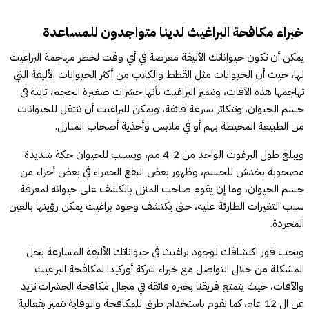
خبراء مكافحة البراغيث لدينا متواجدون للمساعدة
يمكن أن تكون حيواناتك الأليفة معرضة في أي وقت لخطر مهاجمة البراغيث
لها، حيث أن الحيوانات مثل القطط والكلاب من أكثر الحيوانات الأليفة التي
تهاجمها هذه الآفات، وتتميز البراغيث بأنها حشرات صغيرة الحجم، ثابتة في
جسم الحيوان، وتتكاثر بسرعة فائقة، ويمكن للبراغيث أن تنتقل للحيوانات
من الطبيعة المحيطة بهم أو في ملابس وأحذية أصحاب المنازل.
ويبلغ طول البرغوث الواحد من 2-4 مم، ويسبب للحيوان حكة شديدة
مصحوبة بخدش للجسم، وظهور بعض البقع الحمراء في بعض أجزاء من
جسم الحيوان، وما إن يقوم صاحب المنزل بالكشف على حيوانه لمعرفة
سبب التغيرات الطارئة عليه، حتى يكتشف وجود براغيث يمكن رؤيتها بالعين
المجردة.
ويجب فور اكتشافك لوجود براغيث في حيواناتك الأليفة المسارعة بحل
المشكلة من خلال التواصل مع خبراء شركة أوركيدا لمكافحة البراغيث
والآفات، حيث يتمتع فريقنا بخبرة فائقة في مجال مكافحة الحشرات تزيد
عن ال 12 عام، كما نقوم باستخدام طرق للمكافحة والوقاية تتميز بفعالية