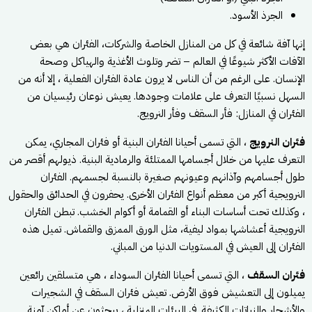
الجرذ الأسود.
إنها آفة شائعة في كل من المنازل الخاصة والشركات، الفئران هي بعض
الآفات الأكثر شيوعًا في العالم – تضر وتلوث الأغذية والهياكل وصحة
الإنسان. على الرغم من أن الناس لا يرون عادة الفئران الفعلية ، إلا أنه من
السهل نسبيًا التعرف على علامات وجودها. يعيش نوعان رئيسيان من
الفئران في المنازل: فأر السقف وفأر النرويج.
فئران النرويج
، التي تسمى أحيانا الفئران البنية أو فئران المجاري، يمكن
التعرف عليها من خلال أجسامها الممتلئة والرمادية البنية. ذيولهم أقصر من
طول أجسامهم وآذانهم وعيونهم صغيرة بالنسبة لجسمهم. الفئران
النرويجية أكبر من معظم أنواع الفئران الأخرى. يحفرون في الحدائق والحقول
، وكذلك تحت أساسات البناء أو القمامة أو أكوام الخشب. تبطن الفئران
النرويجية أعشاشها بمواد ليفية، مثل الورق الممزق والقماش. تميل هذه
الفئران إلى العيش في المستويات الدنيا من المباني.
فئران السقف
، التي تسمى أحيانا الفئران السوداء ، هي متسلقين رائعين
يميلون إلى التعشيش فوق الأرض. تعيش فئران السقف في الشجيرات
والأشجار والنباتات الكثيفة. في البيئات المنزلية ، يبحثون عن أماكن آمنة