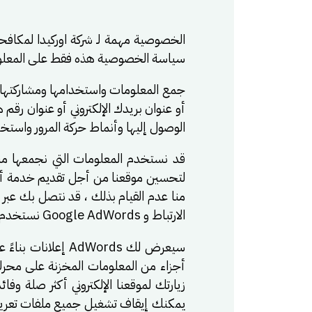
سياسة الخصوصية هذه فقط على المعلوما
جمع المعلومات واستخدامها ومشاركتها ن
أو عنوان بريدك الإلكتروني أو عنوان ر
الوصول إليها وأنماط حركة المرور واستخ
قد نستخدم المعلومات التي نجمعها منك
لتحسين موقعنا من أجل تقديم خدمة أفضل 
منا عدم القيام بذلك ، قد نتصل بك عبر 
الارتباط و Google AdWords نستخدم Google AdWords للإعلان عن حلول اوركيدا لمكافحة الحشرات عبر الإنترنت.
سيعرض لك AdWords
أجزاء من المعلومات المخزنة على محرك
زيارتك لموقعنا الإلكتروني أكثر صلة وف
يمكنك إيقاف تشغيل جميع ملفات تعريف ا