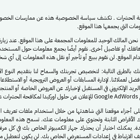
ت التي يجمعها هذا الموقع.
حن المالك الوحيد للمعلومات المجمعة على هذا الموقع. عند زيا
قم هاتفك أو تفاصيل أخرى. نقوم أيضًا بجمع معلومات حول المستخدم
دام الموقع. لن نقوم ببيع أو تأجير أو نقل هذه المعلومات إلى أي 
 بالطرق التالية: لتخصيص تجربتك والسماح لنا بتقديم النوع ا
لعملائنا. لإدارة المسابقات أو العروض الترويجية أو الاستطلاعا
البريد الإلكتروني في المستقبل لإخبارك عن العروض الخاصة أو المن
 إعلانات بناءً على أجزاء موقعنا التي شاهدتها من خلال استخدام ملفات تعري
 الأقراص الثابتة وتحتوي على معلومات عنك. تسمح هذه المعلوما
ائدة. يمكنك اختيار أن يحذرك جهاز الكمبيوتر الخاص بك في كل مر
لارتباط في إعدادات المستعرض الخاص بك. لن يكون لتعطيل ملفات 