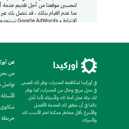
لتحسين موقعنا من أجل تقديم خدمة أفضل 
منا عدم القيام بذلك ، قد نتصل بك عبر 
الارتباط و Google AdWords نستخدم Google AdWords للإعلان عن حلول اوركيدا لمكافحة الحشرات عبر الإنترنت.
سيعرض لك AdWords
أجزاء من المعلومات المخزنة على محرك
زيارتك لموقعنا الإلكتروني أكثر صلة وف
يمكنك إيقاف تشغيل جميع ملفات تعريف ا
عن أورك
موقعك ، ولكن قد يؤدي إلى تعطيل بعض 
من نحن
وصولك إلى المعلومات والتحكم فيها يم
في أوركيدا لمكافحة الحشرات نوفر لك العيش
تواصل م
الاتصال بنا عبر عنوان البريد الإلكترون
في منزل مريح وخال من الحشرات، كما نوفر
بيانات لدينا عنك. اطلب منا حذف أي بيا
الأسئلة 
لك بيئة عمل آمنة لك ولأسرتك لأننا نأمل
لحماية المعلومات الخاصة بك. عند إ
دائما في أن نحقق لك الحدمة الأفضل
شكاوى 
باستخدام هذا الموقع ، فإنك توافق ع
والأسرع بأقل مخاطر ممكنة اختر الأنسب لك
سياسة الخصوصية الخاصة بنا من وقت 
خريطة ا
ولأسرتك
يمكنك الاتصال بنا عبر عنوان البريد الإلكت