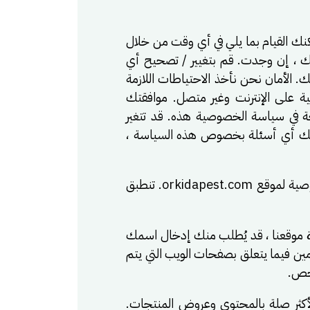
ك القيام بما يلي في أي وقت من خلال
ا عنك ، إن وجدت. قم بتغيير / تصحيح أي
. الأمان نحن نأخذ الاحتياطات اللازمة
 على الإنترنت وغير متصل. موافقتك
ة في سياسة الخصوصية هذه. قد تتغير
ديك أي أسئلة بخصوص هذه السياسة ،
الخصوصية مهمة لـ شركة اوركيدا لمكافحة الحشرات . تكشف سياسة الخصوصية هذه عن ممارسات الخصوصية لموقع orkidapest.com. تنطبق
رة موقعنا ، قد يُطلب منك إدخال اسمك
ين فيما يتعلق بصفحات الويب التي يتم
شخص.
لأكثر صلة بالمحتوى وعروض المنتجات.