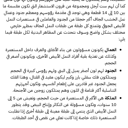
كما أن لهم ست أرجل ومجموعة من قرون الاستشعار التي تكون مقسمة ما
بين 10 إلى 14 قطعة وهي توجد في مقدمة رؤوسهم ومعظم جنود وعمال
نمل الخشب الجاف أكبر حجمًا من الجنود والعاملين في مستعمرات النمل
الأبيض الجوفي وتتمتع كل طبقة من طبقات النمل الجاف بمظهر خارجي
مختلف بشكل واضح وسوف نتحدث عن المظاهر البدنية لكل طبقة فيما
يلي:
العمال
يكونون مسؤولون عن بناء الأنفاق والغرف داخل المستعمرة
وكذلك عن تغذية بقية أفراد النمل الأبيض الأخرى، ويكونون أصغر في
الحجم.
الجنود
لهم لون أصفر يميل إلى البني ولهم رؤوس كبيرة في الحجم
ويمتلكون فك سفلي بارز وكبير ليكون مفيد في القتال، وهذا الفك
يجعل الجنود غير قادرين على إطعام أنفسهم، وتكون أجهزتهم
التناسلية أكثر قتامة في اللون وهم يمتلكون زوجين من الأجنحة.
الملكة
هي الأكبر في المستعمرة من حيث الحجم، وتعيش من 5 إلى
10 سنوات، وتكون مسؤولة عن التكاثر وإنتاج البيض وقد يتطور
النمل الأبيض الذي ينتمي إلى طبقة معينة إلى طبقة أخرى إذا تطلبت
المستعمرة ذلك خاصة إذا كانت تعاني من نقص في أحد الطبقات.