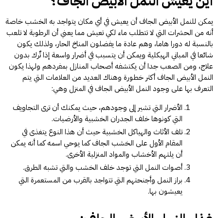
أين يعيش النمل الأبيض الجاف؟
يمكن للنمل الأبيض الجاف أن يعيش في أي مكان يتواجد به الخشب خاصة
أنه من الحشرات التي لا تتطلب ماء لكي تعيش مما يعني أن الرطوبة لا تلعب
بالنسبة له دورا هاما، وهم عادة ما يفضلون المناخ الحار، ولذلك يكون
شائعا في المباني الهيكلية ويمكن أن يتسبب في أضرار واسعة إذا تٌرك بدون
علاج، ومن الصعب جدا أن يكتشفه أصحاب المنازل بمفردهم ولهذا يكون
النمل الأبيض الجاف أكثر خطورة وهناك العديد من العلامات التي يتم
التعرف بها على وجود النمل الأبيض الجاف في المنزل وهي:
الأضرار التي تشير إلى وجودهم، حيث يمكنك أن ترى التجاويف
التي كونوها خلف الجدران الخشبية والأرضيات.
تلف الأثاث والهياكل الخشبية حيث أن هذا النوع يتغذى في
المقام الأول على الخشب الجاف كما يوحي اسمه كما أنه يمكن
أن يلتهم الأخشاب والمواد المنزلية الأخرى.
أصوات النمل التي توجد خلف الخشب والتي تشبه الطرق.
براز النمل وأجنحتهم التي تتواجد بالقرب من المستعمرة التي
يعيشون بها.