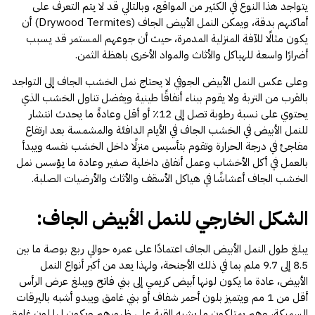
يتواجد هذا النوع في الكثير من المواقع، وبالتالي قد لا يتم التعرف على
أماكنهم بدقة، ويمكن النمل الأبيض الجاف (Drywood Termites) أن
يكون مثالًا للآفة المنزلية المدمرة، حيث أن جوعهم المستمر قد يسبب
أضرارًا واسعة للهياكل والأثاث والمواد الأخرى باهظة الثمن.
وعلى عكس النمل الأبيض الجوفي لا يحتاج نمل الخشب الجاف إلى التواجد
بالقرب من التربة ولا يقوم ببناء أنفاقًا طينية ويفضل تناول الخشب الذي
يحتوي على نسبة رطوبة تصل إلى 12٪ أو أقل وعادةً ما يحدث انتشار
للنمل الأبيض في الخشب الجاف في الأيام الدافئة والمشمسة بعد ارتفاع
مفاجئ في درجة الحرارة وتقوم بتأسيس منزلًا داخل الخشب نفسه ويبدأ
بالعمل في أكل الأخشاب وعمل أنفاق داخلية صغير وعادة ما يؤسس نمل
الخشب الجاف أعشاشًا في هياكل الأسقف والأثاث والأرضيات الصلبة.
الشكل الخارجي للنمل الأبيض الجاف:
يبلغ طول النمل الأبيض الجاف اعتمادًا على عمره حوالي ربع بوصة ما بين
8.5 إلى 9.7 ملم بما في ذلك الأجنحة، ولهذا يعد من أكبر أنواع النمل
الأبيض، عادة ما يكون لونها أبيض كريمي إلى بني فاتح ويبلغ عرض الرأس
أقل من 1 مم ويتميز بلون أحمر شفاف أو بني غامق ويبدو أشبه باليرقات
السميكة، وهم يمتلكون ما يشبه القبة على ظهورهم ويكون لها لون غامق