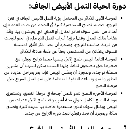
دورة الحياة النمل الأبيض الجاف:
المرحلة الأولى التكاثر من المحتمل رؤية النمل الأبيض الجاف في فترة
التزاوج، فحينما تصبح المستعمرة كبيرة في الحجم من حيث العدد فإن
أعداد من النمل سوف تغادر المنازل أو المباني التي يعيشون بها، وقد
يتفاجأ مالك المنزل وقتها برؤية أسراب النمل التي تطير في الجو للبحث
عن شريك مناسب للتزاوج، وبمجرد أن يجد الذكر الأنثى المناسبة
فسوف ينتقلان من المستعمرة بحثاً عن بقعة هادئة للتكاثر.
المرحلة الثانية البيض تضع الأنثى بيضها حينما تتزاوج وتبقى مع
صغارها حتى ينضجون تماماً، ولهذا السبب يمكن للسرب أن يشير إلى
منطقة تواجده، وبمجرد أن يفقس البيض فإنه يمر بمراحل عديدة من
التطور والنمو وتساعد التغذية المنتظمة على نمو النمل السريع حتى
مرحلة النضج.
المرحلة الأخيرة النضج تنمو للنمل أجنحة في مرحلة النضج، وتستغرق
مرحلة النضج الكامل حوالي ستة أشهر، وقد تضع الأنثى عشرات من
البيض وبالتالي سوف تنشئ مستعمرة خاصة بها بسرعة كبيرة وتصبح
ملكة وبمجرد أن تجد رفيقها تعيد دورة التزاوج من جديد.