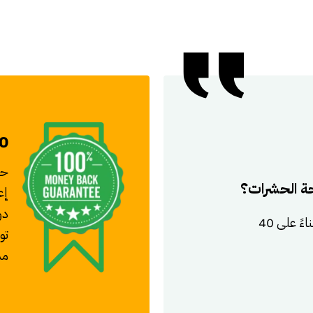
%100 
حة الحشرات؟
إع
دو
تم تصنيف اوركيدا لمكافحة الحشرات من 5 بناءً على 40
تو
مد