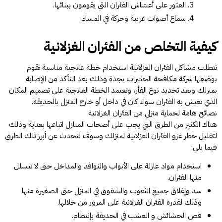
العثور على أعشاش الفئران التي يقومون ببنائها.
سماع أصوات غريبة وحركة في المساء.
كيفية التخلص من الفئران الغزلانية
تتطلب مشاكل الفئران الغزلانية استخدام خطة علاجية مناسبة تقوم
بوضعها شركة مكافحة الحشرات بجدة وذلك بعد التأكد من الإصابة
بمنزلك وبعد تحديد نوع الفأر، وتعتمد الخطة العلاجية على تصميم المكان
الذي تعيش به الفئران سواء كان في داخل أو خارج المنزل بالحديقة.
نصائح هامة لحماية منزلي من الفئران الغزلانية
هناك الكثير من الطرق التي يجب على أصحاب المنازل اتباعها بعناية وذلك
لتقليل خطر غزو الفئران الغزلانية لمنزلك وسوف نتحدث عن أبرز تلك الطرق
فيما يلي:
استخدام مواد عازلة على الأبواب والنوافذ والمداخل حتى لا تتسلل
منها الفئران.​​​​​​​
سد وإغلاق جميع الثقوب والشقوق في المنزل حتى الصغيرة منها
وذلك لقدرة الفئران الغزلانية على المرور من خلالها.
قص الحشائش و العشب في الحديقة بإنتظام.