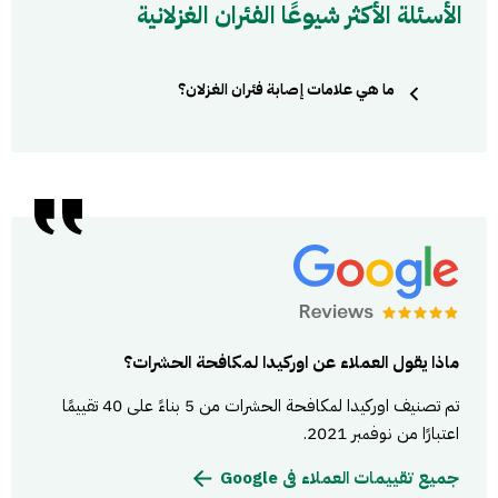
الأسئلة الأكثر شيوعًا الفئران الغزلانية
ما هي علامات إصابة فئران الغزلان؟
العثور على روث براز الفأر بجوار الأماكن التي يعيشون بها. رؤية
الفئران تتجول في منزلك أو في الحديقة. العثور على أعشاش
الفئران التي يقومون ببنائها. سماع أصوات غريبة وحركة في
المساء
ماذا يقول العملاء عن اوركيدا لمكافحة الحشرات؟
تم تصنيف اوركيدا لمكافحة الحشرات من 5 بناءً على 40 تقييمًا
اعتبارًا من نوفمبر 2021.
جميع تقييمات العملاء فى Google