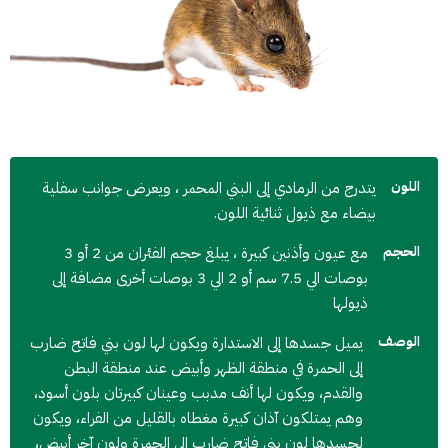
اللون
يتدرج من الرمادي إلى البني المحمر ، ويعرض جوانب سفلية
بيضاء مع ذيول ثنائية اللون.
الحجم
مع عيون وأذنين كبيرة ، يبلغ حجم الفئران من 2 أو 3
بوصات الي 7.5 سم أو 2 الي 3 بوصات أخرى مضافة إلى
ذيولها
الوصف
يميل جسدها إلى الاستدارة ويكون لها لون بني فاتح ضارب
إلى الحمرة في منطقة الظهر وأبيض عند منطقة البطن
والقدم، ويكون لها أنف مدبب وعينان كبيرتان بلون أسود،
وهم يمتلكون آذان كبيرة مغطاه بالقليل من الفراء، ويكون
لجسدها لون بني فاتح ضارب إلى الحمرة ولون آخر أبيض،