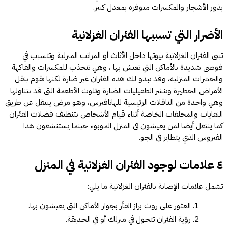
بذور الأشجار والمكسرات متوفرة بمعدل كبير.
الأضرار التي تسببها الفئران الغزلانية
تبني الفئران الغزلانية بيوتها داخل الأثاث أو المراتب المنزلية وتتسبب في
فوضى شديدة بالأماكن التي تعيش بها ، وهي تنجذب للمكسرات والفاكهة
والحشرات المنزلية، وقد تبدو لك هذه الفئران غير ضارة لكنها تقوم بنقل
الأمراض الخطيرة وتنشر الطفيليات الضارة وتلوث الأطعمة التي قد نتناولها
وهي واحدة من الناقلات الرئيسية للهاتافيرس، وهو مرض ينتقل عن طريق
النفايات والمخلفات الخاصة أثناء قيام الأشخاص بتنظيف فضلات الفئران
كما ينتقل أيضا لمن يعيشون في المنزل الموبوء حينما يستنشقون هذا
الفيروس الذي يتطاير في الجو.
٤ علامات لوجود الفئران الغزلانية في المنزل
تشمل علامات الإصابة بالفئران الغزلانية ما يلي:
العثور على روث براز الفأر بجوار الأماكن التي يعيشون بها.
رؤية الفئران تتجول في منزلك أو في الحديقة.