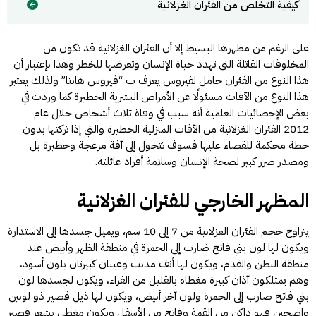
كيفية التخلص من الفئران الغزلانية
على الرغم من مظهرها البسيط إلا أن الفئران الغزلانية قد تكون من
المخلوقات القاتلة التى تهدد حياة الإنسان وتعرضها للخطر وهذا بإعتبار أن
هذا النوع من الفئران حامل لفيروس يعرف ب “فيروس هانتا” ولذلك يعتبر
هذا النوع من الآفات مسئولًا عن الأمراض البشرية الخطيرة كما وردت في
بعض الإحصائيات العلمية أنه سبب في وفاة ثلاث أشخاص خلال عام
2012 الفئران الغزلانية من الآفات المنزلية الخطيرة والتي إذا تركتها بدون
خطة محكمة للقضاء عليها فسوف تتحول إلى آفة مزعجة وخطيرة بل
ومصدر ضرر كبير لصحة الإنسان وسلامة أفراد عائلته.
المظهر الخارجي للفئران الغزلانية
يتراوح حجم الفئران الغزلانية من 7 إلى 10 سم، ويميل جسدها إلى الاستدارة
ويكون لها لون بني فاتح ضارب إلى الحمرة في منطقة الظهر وأبيض عند
منطقة البطن والقدم، ويكون لها أنف مدبب وعينان كبيرتان بلون أسود،
وهم يمتلكون آذان كبيرة مغطاه بالقليل من الفراء، ويكون لجسدها لون
بني فاتح ضارب إلى الحمرة ولون آخر أبيض، ويكون لها ذيل قصير ذو لونين
واضحين فهو داكن من القمة وفاتح من الأسفل ويكون مغطى بشعر قصير