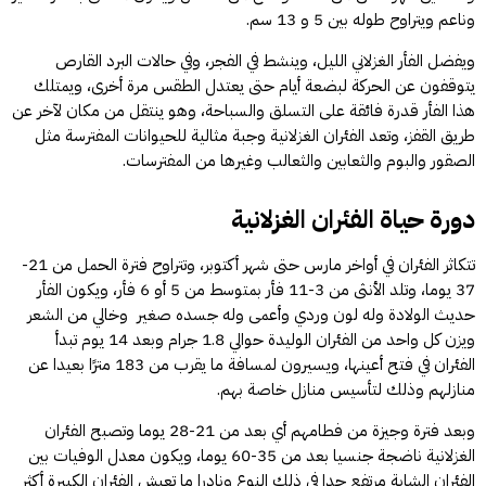
وناعم ويتراوح طوله بين 5 و 13 سم.
ويفضل الفأر الغزلاني الليل، وينشط في الفجر، وفي حالات البرد القارص
يتوقفون عن الحركة لبضعة أيام حتى يعتدل الطقس مرة أخرى، ويمتلك
هذا الفأر قدرة فائقة على التسلق والسباحة، وهو ينتقل من مكان لآخر عن
طريق القفز، وتعد الفئران الغزلانية وجبة مثالية للحيوانات المفترسة مثل
الصقور والبوم والثعابين والثعالب وغيرها من المفترسات.
دورة حياة الفئران الغزلانية
تتكاثر الفئران في أواخر مارس حتى شهر أكتوبر، وتتراوح فترة الحمل من 21-
37 يوما، وتلد الأنثى من 3-11 فأر بمتوسط من 5 أو 6 فأر، ويكون الفأر
حديث الولادة وله لون وردي وأعمى وله جسده صغير وخالي من الشعر
ويزن كل واحد من الفئران الوليدة حوالي 1.8 جرام وبعد 14 يوم تبدأ
الفئران في فتح أعينها، ويسيرون لمسافة ما يقرب من 183 مترًا بعيدا عن
منازلهم وذلك لتأسيس منازل خاصة بهم.
وبعد فترة وجيزة من فطامهم أي بعد من 21-28 يوما وتصبح الفئران
الغزلانية ناضجة جنسيا بعد من 35-60 يوما، ويكون معدل الوفيات بين
الفئران الشابة مرتفع جدا في ذلك النوع ونادرا ما تعيش الفئران الكبيرة أكثر