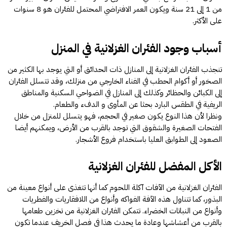
من 1 إلى 21 سنة ويكون العمر الافتراضي المحتمل للفئران هو 8 سنوات
على الأكثر.
أسباب وجود الفئران الغزلانية في المنزل
تنجذب الفئران الغزلانية إلى المنازل ذات الحدائق أو التي يوجد بها الكثير من
الصخور أو أكوام الحطب في الفناء الخارجي من منزلك، وقد تتسلل الفئران
إلى الكبائن والحظائر وكذلك إلى المنازل في الضواحي السكنية والمناطق
الريفية في الطقس البارد بحثا عن المأوى و الدفء والطعام.
ونظرا لأن هذا النوع يكون صغير في الحجم، فهو يتسلل للمنزل من خلال
الفتحات الصغيرة والشقوق التي توجد بالقرب من الأرض، ويمكنهم أيضا
الصعود إلى الطوابق العليا باستخدام فروع الأشجار.
الأكل المفضل للفئران الغزلانية
الفئران الغزلانية من الآفات آكلة اللحوم كما أنها تتغذى على أنواع معينة من
البذور، كما تتناول هذه الآفة الفواكه وأنواع من اللافقاريات والفطريات
وأنواع من النباتات الخضراء. تتمكن الفئران الغزلانية من تخزين طعامها
بالقرب من أعشاشها وعادة ما يحدث هذا في فصل الخريف عندما تكون