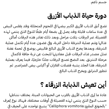
جسم ناعم.
دورة حياة الذباب الأزرق
تضع أنثى الذباب الأزرق الكبير بيضها في اللحوم المتحللة وقد يفقس البيض
في عدة ساعات قليلة وقد يصل إلى بضعة أيام طبقًا للنوع الذي ينتمي لهذه
الفصيلة. تمر اليرقات بثلاث مراحل وبعد ذلك تغادر هذه اليرقات أماكن
غذائها وتتم عملية الشرنقة داخل التربة، وفي غضون عدة أيام تكتمل عملية
الشرنقة، وبعدها يخرج الذباب الأزرق البالغ فالبيض يوضع في لحمة عفنة
تمثل مصدر غذاء اليرقات قبل مغادرتها للبحث عن تربة جافة لاكتمال
مرحلة التشرنق. بعد النضج تصنع اليرقات جلدًا خارجيًا، فيما يعرف بعملية
الشرنقة، هذا الجلد يشبه فضلات الفئران أو أكياس بيض الصراصير. ثم
تتطور الشرانق ويخرج الذباب البالغ.
أين تعيش الذبابة الزرقاء ؟
عادة ما يُرى الذباب الأزرق بالقرب من الحيوانات الميتة. يختلف نشاطها
حسب النوع الذي ينتمي لهذه الفصيلة في أوقات مختلفة، فهناك نوع يُعرف
“بالخوتع المقيئ Calliphora vomitoria” يشيع تواجده على الجيف في