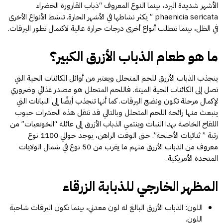
الأشهر شديدة البرد، بينما النوع المعروف “ذباب القارورة الخضراء
phaenicia sericata ” يكثر نشاطها في الأشهر الحارة. تنشط الأنواع الأخرى
في الظل، بينما تتطلب أنواع أخرى درجات حرارة عالية لاكتمال تطور اليرقات.
ما هو طعام الذباب الأزرق الكبير؟
ينجذب الذباب الأزرق للحم المتحلل ويعتبر من أوائل الكائنات الحية التي
تصل إلى الكائنات الحية الميتة. فاللحم المتحلل هو مصدر غذائي وضروري
لإكمال مرحلة تكون ونضج اليرقات. كما أنها تنجذب أيضًا إلى النباتات التي
ينبعث منها رائحة اللحم المتحلل وبالتالي قد تنقل هذه الحشرات حبوب
اللقاح الخاصة بهذا النبات وينتمي الذباب الأزرق إلى عائلة “الخوتعيات” من
رتبة ” ثنائيات الأجنحة”. حتى الوقت الراهن، يوجد حوالي 1100 نوع
معروف من الذباب الأزرق منهم ما يقرب من 50 نوع في شمال الولايات
المتحدة الأمريكية.
المظهر الخارجي للذبابة الزرقاء
اللون: الذباب الأزرق البالغ له لون معدني، بينما تكون اليرقات شاحبة
اللون.