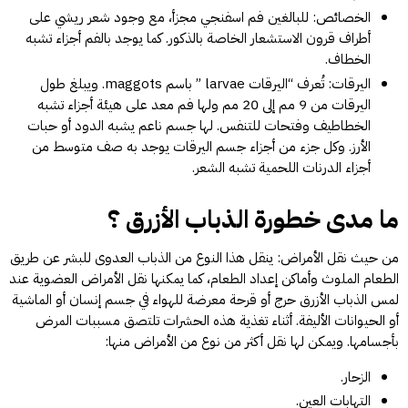
الخصائص: للبالغين فم اسفنجي مجزأ، مع وجود شعر ريشي على
أطراف قرون الاستشعار الخاصة بالذكور. كما يوجد بالفم أجزاء تشبه
الخطاف.
اليرقات: تُعرف “اليرقات larvae ” باسم maggots. ويبلغ طول
اليرقات من 9 مم إلى 20 مم ولها فم معد على هيئة أجزاء تشبه
الخطاطيف وفتحات للتنفس. لها جسم ناعم يشبه الدود أو حبات
الأرز. وكل جزء من أجزاء جسم اليرقات يوجد به صف متوسط من
أجزاء الدرنات اللحمية تشبه الشعر.
ما مدى خطورة الذباب الأزرق ؟
من حيث نقل الأمراض: ينقل هذا النوع من الذباب العدوى للبشر عن طريق
الطعام الملوث وأماكن إعداد الطعام، كما يمكنها نقل الأمراض العضوية عند
لمس الذباب الأزرق حرج أو قرحة معرضة للهواء في جسم إنسان أو الماشية
أو الحيوانات الأليفة. أثناء تغذية هذه الحشرات تلتصق مسببات المرض
بأجسامها. ويمكن لها نقل أكثر من نوع من الأمراض منها:
الزحار.
التهابات العين.