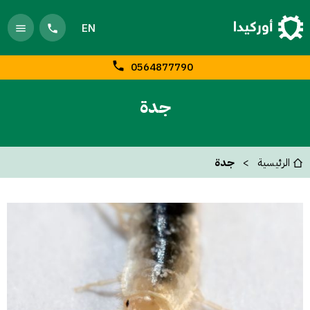
EN
0564877790
جدة
الرئيسية
جدة