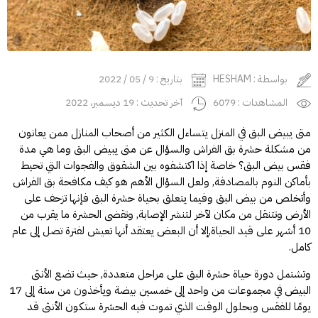
بواسطة : HESHAM
بتاريخ : 9 / 05 / 2022
المشاهدات : 6079
آخر تحديث : 19 ديسمبر، 2022
متى يبيض البق في المنزل يتساءل الكثير من أصحاب المنازل ممن يعانون
من مشكلة حشرة بق الفراش والسؤال عن متى يبيض البق وما هي مدة
فقس بيض البق؟ خاصة إذا اكتشفوه بين الشقوق والفجوات التي تحيط
بأماكن النوم بالمصادفة, ولعل السؤال الأهم هو كيف
مكافحة بق الفراش
وأتخلص من بيض البق وفيما يتعلق بحياة حشرة البق فإنها تزحف على
الأرض وتتنقل من مكان لآخر لتنشر الإصابة, وتقضى الحشرة ما يقرب من
10 أشهر على قيد الحياة,إلا أن البعض يعتقد أنها تعيش لفترة تصل إلى عام
كامل.
وتشتمل دورة حياة حشرة البق على مراحل متعددة, حيث تضع الأنثى
البيض في مجموعات من واحد إلى خمسين بيضة ويأخذون من ستة إلى 17
يومًا للفقس وبحلول الوقت الذي تموت فيه الحشرة ستكون الأنثى قد