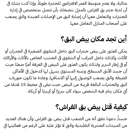
مثالية, ولا يعتبر متوسط ​​العمر الافتراضي للحشرة طويلاً, وإذا كنت تشك في
أن لدية حشر بق الفراش بالمنزل ننصحك بأن تتصل بمتخصص في إدارة
الحشرات والتعامل معها أن إصابة البق من الإصابات العنيدة والتي يصعب
على أصحاب المنازل التعامل معها.
أين تجد مكان بيض البق؟
يمكن العثور على بيض حشرات البق داخل الشقوق الصغيرة في الجدران أو
الأثاث وكذلك داخل المراتب أو الشقوق في الخشب الخاص بالأثاث والأرائك
أو في إطار السرير ولذلك يكون العثور على البيض في الغرفة أمرًا صعبًا حيث
أن جسد الأنثى المسطح وشبه المستوى يسهل لها الدخول في الأماكن
الضيقة والتي يصعب الوصول إليها أو اكتشافها, وعادة ما تكون حوريات
البق والحشرات البالغة قريبة من البيض حيث تبقى في محيط 15 قدمًا من
أي مكان ينام فيه الشخص سواء كان سريرًا أو كرسيًا أو أريكة.
كيفية قتل بيض بق الفراش؟
حسناً, دعونا نتفق أنه من الصعب قتل بيض بق الفراش وأن هناك العديد
من المبيدات الحشرية التقليدية والتي لا تؤثر عليه على الرغم من فعاليتها في