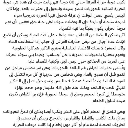
تكون درجة حرارة الغرفة حوالي 80 درجة فهرنهايت حيث أن هذه هي درجة
الحرارة المثالية للحوريات لتنمو بسرعة وتتحول إلى حشرات بالغة, وإذا كان
البيض يقضي بعض الوقت في غرفة تتحول فيها الحرارة تدريجيا سواء
لدرجة ساخنة أو باردة فإن البويضات سوف تبقى حية حتى تفقس لأن تغير
درجة الحرارة يكون بطيئًاً بما فيه الكفاية،
لكي تتمكن البيضة من التعامل معه والبقاء على قيد الحياة ويمكن أن تضع
الإناث عدة أجيال من بيض حشرات الفراش في حياتها إذا استطاعت البقاء
ولأن الحشرة لا تملك الأعضاء التناسلية تخترق الذكور هياكلها الخارجية
وتقوم بحقنها بالحيوانات المنوية داخل أجسامها, وفيما يلي سوف نتعرف
على المزيد من الحقائق حول بيض البق وكيفية القضاء عليه.
وتٌسمى حشرات الفراش غير البالغة بالحوريات وهي تمر بخمس مراحل من
النمو قبل أن تصبح بالغة, وهي تتخلص من بشرتها في كل مرة لتنتقل إلى
المرحلة التالية وتبدأ الحياة عند 1.5 ملليمتر, وتنمو حتى تصل إلى الشكل
النهائي للحشرة البالغة وذلك عند طول 4.5 ملليمتر وهو حجم لؤلؤة
متوسطة إلى كبيرة الحجم وحتى في مرحلة الحورية فإن بق الفراش تكون
مهمة لتناول الطعام,
وهي تتغذى في المقام الأول على البشر ولكنها أيضا يمكن أن تلدغ الحيوانات
بما في ذلك الكلاب والقطط والقوارض والدجاج ويمكن أن تستمر في
الظروف الصعبة لمدة عام أو أكثر دون إطعام إذا كانت درجات الحرارة