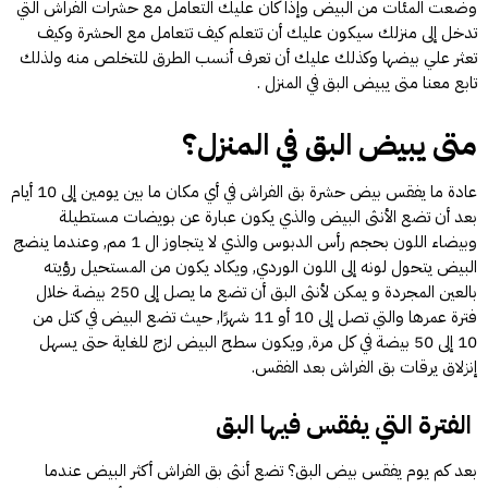
وضعت المئات من البيض وإذا كان عليك التعامل مع حشرات الفراش التي
تدخل إلى منزلك سيكون عليك أن تتعلم كيف تتعامل مع الحشرة وكيف
تعثر علي بيضها وكذلك عليك أن تعرف أنسب الطرق للتخلص منه ولذلك
تابع معنا متى يبيض البق في المنزل .
متى يبيض البق في المنزل؟
عادة ما يفقس بيض حشرة بق الفراش في أي مكان ما بين يومين إلى 10 أيام
بعد أن تضع الأنثى البيض والذي يكون عبارة عن بويضات مستطيلة
وبيضاء اللون بحجم رأس الدبوس والذي لا يتجاوز ال 1 مم, وعندما ينضج
البيض يتحول لونه إلى اللون الوردي, ويكاد يكون من المستحيل رؤيته
بالعين المجردة و يمكن لأنثى البق أن تضع ما يصل إلى 250 بيضة خلال
فترة عمرها والتي تصل إلى 10 أو 11 شهرًا, حيث تضع البيض في كتل من
10 إلى 50 بيضة في كل مرة, ويكون سطح البيض لزج للغاية حتى يسهل
إنزلاق يرقات بق الفراش بعد الفقس.
الفترة التي يفقس فيها البق
بعد كم يوم يفقس بيض البق؟ تضع أنثى بق الفراش أكثر البيض عندما