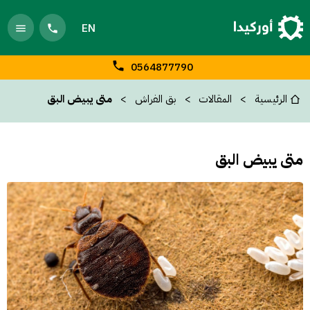
EN
0564877790
الرئيسية
المقالات
بق الفراش
متى يبيض البق
متى يبيض البق