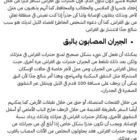
الحياة لأشهر دون تناول الدم، فإن حشرات بق الفراش تسافر كثيرا من خلال
إخفاء نفسها في الملابس والحقائب والمحافظ, كما أنهم يذهبون من منزل
لآخر, وبذلك ينقلون الإصابة ولذا كن حذراً إذا كنت تعيش في منطقة تعاني
من بق الفراش, كما أن دعوة الشخص الخاطئ لقضاء الليل لديك هو سبب
شائع جدًا لانتشار بق الفراش.
الجيران المصابون بالبق
يمكنك أن تفعل كل شيء بشكل صحيح لمنع حشرات الفراش في منزلك,
ولكن بعد ذلك تلتقط من الجيران حشرات بق الفراش مرة أخرى, حيث
ينتقل الفراش من الجيران ومن منزل لآخر خاصة في حالات الإسكان
المشتركة مثل الشقق السكنية والمهاجع، وهذا أمر شائع جدًا لأن البق
يمكن أن يزحف على مسافة 100 قدم في الليل وينتقل عبر الشقوق
الصغيرة في الجدران،
من خلال الفتحات المتصلة، أو حتى من خلال طبقات الأرض, كما يمكنهم
أيضًا السفر بالطريقة القديمة من خلال الزحف خارج الباب الأمامي أو أسفل
الشقوق الأخرى, وتتكاثر حشرات الفراش في منزلك ولذلك يزداد نسبة
الإصابة, ويجب أن تكون حذرًا بشكل خاص إذا أبلغ أي من جيرانك عن
وجود حشرات الفراش, فقد يحاولون التخلص من الأثاث المصاب بالقرب
من منزلك.