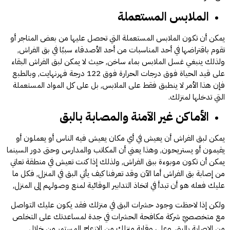
الملابس المستعملة
يمكن أن تكون الملابس المستعملة التي تحصل عليها من بعض المتاجر أو
تقوم باقتراضها في أحد المناسبات من أحد الأصدقاء سببًا في بق الفراش,
ولذلك ينبغي غسل الملابس بماء ساخن, حيث لا يمكن لبق الفراش البقاء
على قيد الحياة فوق درجات الحرارة فوق 122 درجة فهرنهايت, وبالطبع
فإن هذا الأمر لا ينطبق فقط على الملابس, بل على كل المواد المستعملة
التي تدخلها لمنزلك.
الأماكن غير الآمنة والمصابة بالبق
يمكن لبق الفراش أن يعيش في أي مكان يعيش فيه الناس أو يعملون أو
يقيمون أو يستريحون, وهذا يعني أن المكاتب والمدارس وحتى دور السينما
يمكن أن تكون موبوءة ببق الفراش, ولذلك إذا كنت تعيش في منطقة تعاني
من إصابة بق الفراش أما الآن وقد تعرفنا كيف يأتي البق في المنزل, فكل ما
عليك فعله هو أن تبدأ في اتخاذ التدابير الوقائية لمنع وصولهم إلى المنزل,
ولكن إذا لاحظت وجود حشرات البق في منزلك فقد يكون عليك التواصل
مع متخصصيّ
شركة مكافحة الحشرات في جدة
لمساعدتك على التخلص
من الإصابة بالبق, وعلى وقاية منزلك من الإزعاج المستمر من خلال