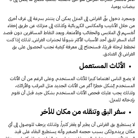
بيضات يوميا،
وبمجرد دخول بقّ الفراش إلى المنزل يمكن أن ينتشر بسرعة إلى غرف أخرى
من خلال الأنابيب والمكانس الكهربائية وكذلك إلى منزلك عن طريق إخفاء
أنفسهم في الملابس والحقائب والأمتعة, ويعد التقاط المسافرين دون قصد
أثناء السفر للبق أحد الأسباب الأكثر شيوعًا لحشرات الفراش, لذلك إذا كنت
تخطط لرحلة قريبًا، فستحتاج إلى معرفة كيفية تجنب الحصول على بق
الفراش في الفنادق.
الأثاث المستعمل
لا يضع الناس اهتماما كبيرا للأثاث المستخدم, وعلى الرغم من أن الأثاث
المستخدم يٌشكل خطرًا أكبر من الأثاث الجديد مثل المراتب والأرائك،
ولذلك يجب عليك فحص الأثاث المستخدم بشكل جيد قبل أن تقوم
بإدخاله للمنزل.
سفر البق وتنقله من مكان للأخر
لا يستطيع بق الفراش أن يطير أو يقفز كثيراً, ولذلك يزحف للوصول إلى أي
مكان يريده,ولكن بسبب حجمه الصغير وأنه يستطيع البقاء على قيد