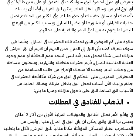
يتعرض أي منزل لحشرة البق سواء كنت في الفندق أو على متن طائرة أو في
أي نوع آخر من وسائل النقل العام, يمكن لبق الفراش أيضًا أن يمسك
بأمتعتك أو يتسلق حقيبتك أو حتى عليك, وفي الكثير من الحالات, تصل
حشرات الفراش أو قشورها أو بيضها للمنازل ويسبب الكثير من الإزعاج
للبشر, لما يقوم به من لدغ البشر والتغذية على دمائهم,
علاوة على كم الفوضى الذي تحدثه تلك الحشرات في المنازل, وفيما يلي
سوف نتعرف كيف يأتي البق إلى المنزل فمن المهم أن تفهم أن بق الفراش في
منزلك ليس شيئًا تخجل منه, لأنه ليس نتيجة عدم النظافة أو عدم وجود
العناية المناسبة للمنزل, فهم حشرات متطفلة وانتهازية, ويبحثون ببساطة
عن وجبات الدم, ويجب ألا يمنعك الإحراج من طلب المساعدة من
المحترفين المدربين على التحكم في البق من شركة مكافحة الحشرات في
جدة, وإليك الآن أسباب تجعل البق يدخل منزلك وهناك العديد من
الأسباب التي تساعد البق على دخول منزلك ومنها ما يلي:
الذهاب للفنادق في العطلات
في واقع الأمر تحتل الفنادق والموتيلات المرتبة الأولى بين أكثر 3 أماكن
يعيش بها البق والتي يمكن ان ياتي البق في المنزل منها , وليس من
المستغرب اعتبار المساكن المؤقتة مكاناً مثالياً للبق الفراش, فكل ما يتطلبه
الأمر لانتشار حشرات الفراش هو أنثى ناضجة جنسيا لتضع ما يصل إلى 5