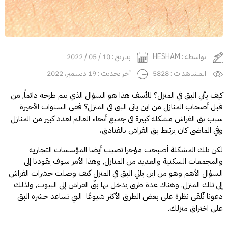
بواسطة : HESHAM
بتاريخ : 10 / 05 / 2022
المشاهدات : 5828
آخر تحديث : 19 ديسمبر، 2022
كيف يأتي البق في المنزل؟ للأسف هذا هو السؤال الذي يتم طرحه دائماً, من
قبل أصحاب المنازل من اين ياتي البق في المنزل؟ ففي السنوات الأخيرة
سبب بق الفراش مشكلة كبيرة في جميع أنحاء العالم لعدد كبير من المنازل
وفي الماضي كان يرتبط بق الفراش بالفنادق،
لكن تلك المشكلة أصبحت مؤخرا تصيب أيضا المؤسسات التجارية
والمجمعات السكنية والعديد من المنازل, وهذا الأمر سوف يقودنا إلى
السؤال الأهم وهو من اين ياتي البق في المنزل كيف وصلت حشرات الفراش
إلى تلك المنزل, وهناك عدة طرق يدخل بها
بقّ الفراش
إلى البيوت, ولذلك
دعونا نٌلقي نظرة على بعض الطرق الأكثر شيوعًا التي تساعد حشرة البق
على اختراق منزلك.