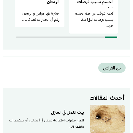
الجسم بسبب قرصات
الريحان
البق
كيفية التوقف عن حك الجسم
حشرة بق الفراش و الريحان
متى 
بسبب قرصات البق! هذا
رغم أن الحشرات تعد كائنا...
يتسا
هو...
المنا
بق الفراش
أحدث المقالات
بيت النمل في المنزل
النمل حشرات اجتماعية تعيش في أعشاش أو مستعمرات
منظمة في...