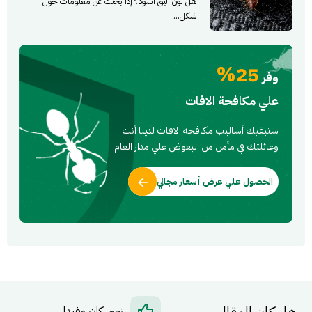
هل لون البق اسود؟ إذا بحثْت عن معلومات حول
شكل...
25%
وفر
علي مكافحة الافات
ستبقيك أساليب مكافحه الافات لدينا أنت
وعائلتك في مأمن من البعوض علي مدار العام
الحصول علي عرض أسعار مجاني
نعم، كان مفيدا