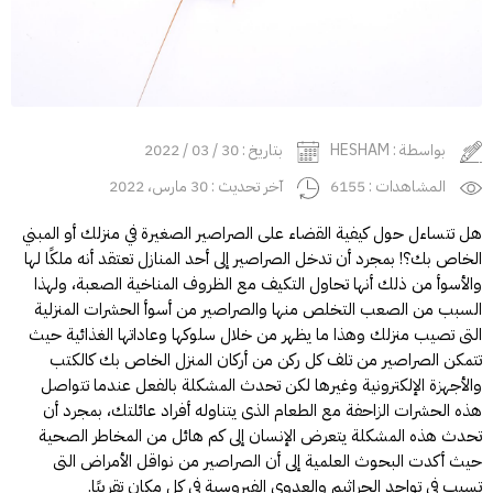
بواسطة : HESHAM
بتاريخ : 30 / 03 / 2022
المشاهدات : 6155
آخر تحديث : 30 مارس، 2022
هل تتساءل حول كيفية القضاء على الصراصير الصغيرة في منزلك أو المبني
الخاص بك؟! بمجرد أن تدخل الصراصير إلى أحد المنازل تعتقد أنه ملكًا لها
والأسوأ من ذلك أنها تحاول التكيف مع الظروف المناخية الصعبة، ولهذا
السبب من الصعب التخلص منها والصراصير من أسوأ الحشرات المنزلية
التى تصيب منزلك وهذا ما يظهر من خلال سلوكها وعاداتها الغذائية حيث
تتمكن الصراصير من تلف كل ركن من أركان المنزل الخاص بك كالكتب
والأجهزة الإلكترونية وغيرها لكن تحدث المشكلة بالفعل عندما تتواصل
هذه الحشرات الزاحفة مع الطعام الذى يتناوله أفراد عائلتك، بمجرد أن
تحدث هذه المشكلة يتعرض الإنسان إلى كم هائل من المخاطر الصحية
حيث أكدت البحوث العلمية إلى أن الصراصير من نواقل الأمراض التى
تسبب في تواجد الجراثيم والعدوى الفيروسية في كل مكان تقريبًا.