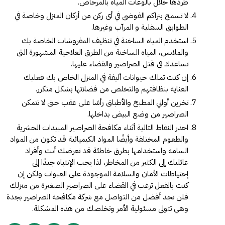
طردها خلال بالوعات المياه بالمرحاض.
لا تسمح بتراكم الفوضى في أى ركن من أركان المنزل وخاصة في
الطوابق السفلية و المرآب وغيرها.
استخدم المياه الساخنة في تنظيف المفروشات الخاصة بك
والملابس، المياه الساخنة من الطرق العلاجية المشهورة التى
تساعدك في قتل الصراصير والقضاء عليها.
إن كنت تملك حيوانات أليفة في المنزل الخاص بك فعليك
العناية بنظافتهم والتخلص من فضلاتها بشكل متكرر.
تخزين أواني المطبخ والأطباق رأسًا على عقب حتى لا تتمكن
الصراصير من وضع البيض بداخلها.
احذر النقاط التالية أثناء مكافحة الصراصير المبيدات الحشرية
والطعوم المختلفة وأيضًا المواد الكيميائية قد تكون من المواد
السامة واستخدامها بطرق خاطئة قد تعرضك أنت وأفراد
عائلتك إلى الكثير من المخاطر، لذا يجب الإنتباه جيدًا إلى
إحتياطات الأمان والسلامة الموجودة على العبوات ولكن إن
كنت بالفعل ترغب في القضاء على الصراصير الصغيرة من منزلك
فلن تجد أفضل من التواصل مع
شركة مكافحة الصراصير بجدة
وهي
تتولى مسئولية الأمر وتخلصك من هذه المشكلة.