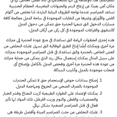
مكان آمن بعيدًا عن إزعاج البشر والحيوانات المفترسة، الحطام الخشبية
تساعد الصراصير عندما تواجه الظروف البيئية الباردة، لذا تخلص من أكوام
القش والأوراق وغيرها من النفايات الموجودة في ساحة المنزل معالجة كافة
مسارات الدخول التى تتبعها الحشرة حتى تتمكن من دخول المنزل
كالشقوق والفراغات الموجودة في كل ركن من أركان المنزل،
هذه إحدى الخطوات الهامة التى تساعدك في منع عودة الحشرة إلى منزلك
مرة آخرى ويمكنك أيضًا إتباع الطرق الوقائية التى تسهل عليك التخلص من
العش الخاص بالحشرة والتى تساعدك في قتل الصراصير الموجودة بمنزلك.
على سبيل المثال يمكنك إستعمال سائل ريد الذي يتمكن من حماية منزلك
من عودة هذه الحشرة مرة آخرى وفحص المنزل بالكامل وإصلاح أى
فتحات موجودة بالمنزل وأنابيب السباكة.
إصلاح سدادات حوض الإستحمام حتى لا تتمكن الحشرات
الموجودة بالصرف الصحي من الخروج ومهاجمة المنزل.
يمكنك الإعتماد على الطوارد الطبيعية كزيت النعناع وقشر الخيار
والحمضيات والقطن والثوم وزيت القرنفل، تلك المواد لها تأثير
فعال في قتل الصراصير الصغيرة بشكل نهائي.
عليك التخلص من جثث الصراصير الميتة وأفضل طريقة هى