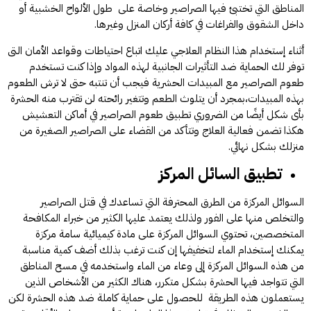
المناطق التي تختبئ فيها الصراصير وخاصة على طول الألواح الخشبية أو
داخل الشقوق والفراغات في كافة أركان المنزل وغيرها.
أثناء إستخدام هذا النظام العلاجي عليك اتباع احتياطات وقواعد الأمان التى
توفر لك الحماية ضد التأثيرات الجانبية لهذه المواد وإذا كنت تستخدم
طعوم الصراصير مع المبيدات الحشرية فيجب أن تنتبه حتى لا ترش الطعوم
بهذه المبيدات،بمجرد أن يتلوث الطعم وتتغير رائحته لن تقترب منه الحشرة
بأى شكل أيضًا من الضروري تطبيق طعوم الصراصير في أماكن التعشيش
هكذا تضمن فعالية العلاج وتتأكد من القضاء على الصراصير الصغيرة من
منزلك بشكل نهائي.
تطبيق السائل المركز
السوائل المركزة من الطرق المحترفة التي تساعدك في قتل الصراصير
والتخلص منها على الفور ولذلك يعتمد عليها الكثير من خبراء المكافحة
المتخصصين، تحتوي السوائل المركزة على مادة كيميائية سامة مركزة
يمكنك إستخدام الماء لتخفيفها إن كنت ترغب بذلك أضف كمية مناسبة
من هذه السوائل المركزة إلى وعاء من الماء واستخدمه في مسح المناطق
التي تتواجد فيها الحشرة بشكل متكرر، هناك الكثير من الأشخاص الذين
يستعملون هذه الطريقة للحصول على حماية كاملة ضد هذه الحشرة لكن