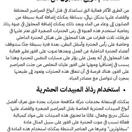
من الطرق الأكثر فعالية التي تساعدك في قتل أنواع الصراصير المختلفة
والقضاء عليها بشكل نهائي، ببساطة يمكنك إضافة كمية بسيطة من
الصابون إلى وعاء من الماء وبعد ذلك يمكنك إضافة المحلول في عبوة رذاذ
زجاجية استخدم هذه العبوة في رش الحشرات الصغيرة التى تعثر عليها في
طريقك، ثلاث قطرات من هذا المحلول على هيكل الحشرة الداخلي
وخاصة على رأس الحشرة وأسفل البطن، بعدة فترة بسيطة جدًا ستتوقف
أعضاء الحشرة الداخلية عن العمل وبعدها تموت على الفور تظهر فعالية
هذا المحلول في أنه يعمل على يؤثر على مسارات التنفس للحشرة وهذا ما
يسبب في إختناقها وموتها على الفور عليك التخلص من جثث الصراصير
على الفور، هناك فرصة في أن تتعافى هذه الحشرات وتعود إلى طبيعتها
بمجرد أن تتواصل مع مصادر المياه.
استخدام رذاذ المبيدات الحشرية
يمكنك الإستعانة بخدمات
شركة مكافحة حشرات بجدة
حتى تعرف أفضل
أنواع المبيدات الحشرية الخاصة بقتل الصراصير الصغيرة والقضاء عليها
بشكل سريع وفعال، غالبًا ما تحتوي هذه المبيدات على مواد كيميائية
فعالة تسبب في موت الحشرة على الفور على سبيل المثال مادة
“سيفلوثرين” وغيرها من العناصر النشطة يمكنك استخدام هذه المادة في