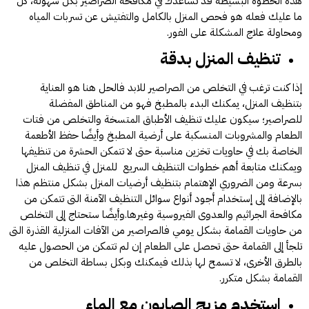
هذه الخطوة البسيطة قد تساعدك في مكافحة الصراصير بكل سهولة، كل
ما عليك فعله هو فحص المنزل بالكامل والتفتيش عن تسربات المياه
ومحاولة علاج المشكلة على الفور.
تنظيف المنزل بدقة
إذا كنت ترغب في التخلص من الصراصير للابد فالحل هنا هو العناية
بتنظيف المنزل، يمكنك البدء بالمطبخ فهو من المناطق المفضلة
للصراصير؛ سيكون عليك تنظيف الأطباق المتسخة والتخلص من فتات
الطعام والمشروبات المنسكبة على أرضية المطبخ وأيضًا حفظ الأطعمة
الخاصة بك في حاويات تخزين مناسبة حتى لا تتمكن الحشرة من تنظيفها
ويمكنك متابعة أهم خطوات التنظيف السريع للمنزل في تنظيف المنزل
بسرعة ومن الضروري الإهتمام بتنظيف أرضيات المنزل بشكل منتظم هذا
بالإضافة إلى إستخدام أجود أنواع سوائل التنظيف الآمنة التى تتمكن من
مكافحة الجراثيم والعدوى الفيروسية وغيرها.وأيضًا ستحتاج إلى التخلص
من حاويات القمامة بشكل يومي فالصراصير من الآفات المنزلية القذرة التى
تلجأ إلى القمامة حتى تحصل على الطعام إن لم تتمكن من الحصول عليه
بالطرق الأخرى، لا تسمح لها بذلك فيمكنك وبكل بساطة التخلص من
القمامة بشكل متكرر.
استخدم مزيج الصابون مع الماء