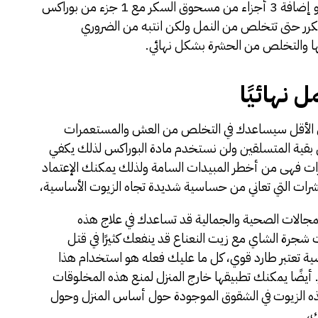
كوب من العسل الدافئ مع ربع كوب من البوراكس، أو إضافة 3 أجزاء من مسحوق السكر مع 1 جزء من بوراكس
رر حتى تتخلص من النمل ولكن انتبه من الضروري
ا والتخلص من الحشرة بشكل نهائي.
 نهائيًا
لى الأقل سيساعدك في التخلص من العش والمستعمرات
ل بقية المتسلقين ولن نستخدم مادة البوراكس لذلك يكفي
رات فهى من أخطر المبيدات السامة ولذلك يمكنك الإعتماد
حشرات التي تعاني من حساسية شديدة تجاه الزيوت الأساسية،
لمجالات الصحية والجمالية قد تساعدك في علاج هذه
جرة الشاي مع زيت النعناع قد ينفعك كثيرًا في قتل
سية تعتبر طارد قوي، كل ما عليك فعله هو استخدام هذا
 أيضًا يمكنك تطبيقها خارج المنزل لمنع هذه المخلوقات
ذه الزيوت في الشقوق الموجودة حول أساس المنزل وحول
ك،