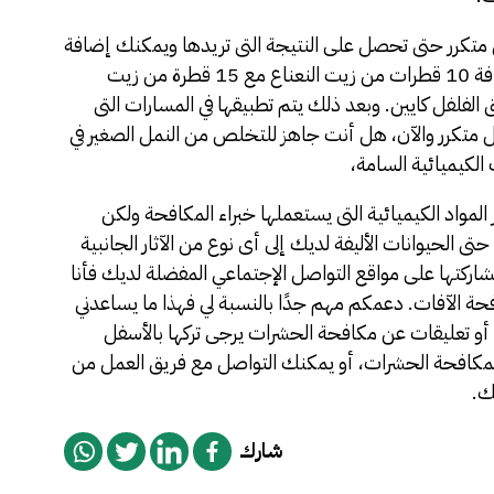
متكرر حتى تحصل على النتيجة التى تريدها ويمكنك إضافة
إضافة 6-8 أوقية من الماء إلى زجاجة رذاذ، مع إضافة 10 قطرات من زيت النعناع مع 15 قطرة من زيت
لفل كايين. وبعد ذلك يتم تطبيقها في المسارات التى
ل متكرر والآن، هل أنت جاهز للتخلص من النمل الصغير في
الكيميائية السامة،
لمواد الكيميائية التى يستعملها خبراء المكافحة ولكن
 الحيوانات الأليفة لديك إلى أى نوع من الآثار الجانبية
ركتها على مواقع التواصل الإجتماعي المفضلة لديك فأنا
 الآفات. دعمكم مهم جدًا بالنسبة لي فهذا ما يساعدني
ل أو تعليقات عن مكافحة الحشرات يرجى تركها بالأسفل
لمكافحة الحشرات
، أو يمكنك التواصل مع فريق العمل من
ك.
شارك