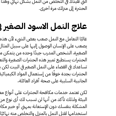
التي تفيدك في التخلص من النمل بشكل نهائي وهذا ل
الحشرة إلى منزلك مرة آخرى.
علاج النمل الاسود الصغير ف
غالبًا التعامل مع النمل صعب بعض الشيء لأن هذه ال
يصعب على الإنسان الوصول إليها على سبيل المثال ت
الصغيرة، الشخص المدرب جيدًا وحده من يتمكن من
الحشرات يستطيع تمييز هذه الحشرات الصغيرة والتعرف 
تساعدك في القضاء على النمل الصغير في البيت لك
الحشرات بجدة خوفًا من إستعمال المواد الكيميائية 
الجانبية السلبية على صحة أفراد العائلة،
لكن تعتمد خدمات مكافحة الحشرات على أنواع معي
البيئة ولذلك تأكد من أنها لن تسبب لك أى نوع م
المشكلة بنفسك دون الإستعانة بمهني أو خبير مك
استخدامها لقتل النمل بالمنزل والتخلص منه نهائيً