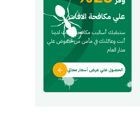
علي مكافحة الافات
ستبقيك أساليب مكافحه الافات لدينا
أنت وعائلتك في مأمن من البعوض علي
مدار العام
الحصول علي عرض أسعار مجاني