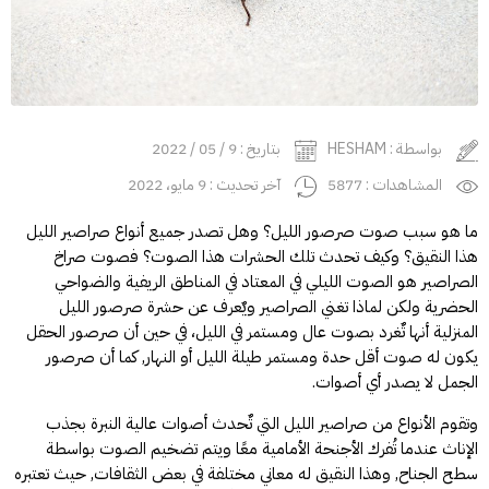
بواسطة : HESHAM
بتاريخ : 9 / 05 / 2022
المشاهدات : 5877
آخر تحديث : 9 مايو، 2022
ما هو سبب صوت صرصور الليل؟ وهل تصدر جميع أنواع صراصير الليل
هذا النقيق؟ وكيف تحدث تلك الحشرات هذا الصوت؟ فصوت صراخ
الصراصير هو الصوت الليلي في المعتاد في المناطق الريفية والضواحي
الحضرية ولكن لماذا تغني الصراصير ويٌعرف عن حشرة صرصور الليل
المنزلية أنها تٌغرد بصوت عال ومستمر في الليل، في حين أن صرصور الحقل
يكون له صوت أقل حدة ومستمر طيلة الليل أو النهار, كما أن صرصور
الجمل لا يصدر أي أصوات.
وتقوم الأنواع من صراصير الليل التي تٌحدث أصوات عالية النبرة بجذب
الإناث عندما تُفرك الأجنحة الأمامية معًا ويتم تضخيم الصوت بواسطة
سطح الجناح, وهذا النقيق له معاني مختلفة في بعض الثقافات, حيث تعتبره