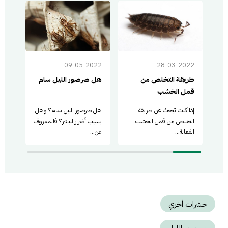
022
09-05-2022
28-03-2022
طريقة التخلص من
هل صرصور الليل سام
الت
قمل الخشب
اللي
إذا كنت تبحث عن طريقة
هل صرصور الليل سام؟ وهل
إذا 
التخلص من قمل الخشب
يسبب أضرار للبشر؟ فالمعروف
صرصو
الفعالة...
عن...
خاصة
حشرات أخري