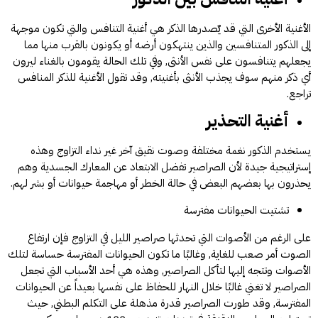
الأغنية الأخرى التي قد يٌصدرها الذكر هي أغنية التنافس والتي تكون موجهة
إلى الذكور المتنافسين والذين ينتهكون أرضه أو يكونون بالقرب منها مما
يجعلهم يتنافسون على نفس الأنثى, وفي تلك الحالة يقومون بالغناء ليرون
أي ذكر منهم سوف يجذب الأنثى بأغنيته, وقد تقول الأغنية للذكر المنافس
تراجع.
أغنية التحذير
يستخدم الذكور نغمة مختلفة وصوت نقيق آخر غير نداء التزاوج وهذه
إستراتيجية جيدة لأن الصراصير تفضل الابتعاد عن المعارك الجسدية وهم
يحذرون بها بعضهم البعض في حالة الخطر أو مهاجمة حيوانات أو بشر لهم.
تشتيت الحيوانات مفترسة
على الرغم من الأصوات التي تحدثها صراصير الليل في التزاوج فإن ارتفاع
الصوت أمر صعب للغاية, وغالبًا ما تكون الحيوانات المفترسة حساسة لتلك
الأصوات وتتجه إليها لتأكل الصراصير, وهذه هي أحد الأسباب التي تجعل
الصراصير لا تغني غالبًا خلال النهار للحفاظ على نفسها بعيداً عن الحيوانات
المفترسة, وقد طورت الصراصير قدرة مذهلة على التكلم البطني, حيث