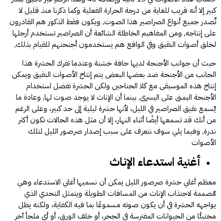
كبير إلا أنه قريب للغاية من درجة الحرارة الفعلية وكما ذكرنا منذ قليل لا
تٌصدر جميع أنواع الصراصير هذا الصوت, ويكون فقط الذكور هم القادرون
على إنتاجه, ومن المفاهيم الخاطئة الشائعة أن الصراصير تستخدم أرجلها
لخلق أصوات النقيق وفي الواقع هم يستخدمون أجنحتهم للقيام بذلك,
حيث أن جوانب الأجنحة لديها حافة خشنة وعندما تفرك الحشرة هذا
الجانب من الأجنحة ضد بعضها البعض يتم إنتاج الأصوات النقيق ويمكن
إنتاج هذه الموسيقى مع كلا الجناحين ولكن الحشرة تفضل استخدام
الأجنحة اليمنى على اليسرى, بينما أن الإناث لا يوجد صوت لها, وعادة ما
يٌسمع نقيق الصراصير في الليل، لأنها حشرة ليلية إلى حد كبير، وعلى الرغم
من أنك قد تسمعها أيضًا أثناء النهار، إلا أن مثل هذه الحالات تكون أكثر
ندرة, وفيما يلي سوف نتعرف على سبب إصدار صرصور الليل لتلك
الأصوات
أغنية استدعاء الإناث
معظم أغاني حشرة صرصور الليل يمكن أن نسميها أغاني الاستدعاء وهي
مٌصممة لاجتذاب الإناث من المسافات الطويلة ويتمثل التحدي الذي
يواجهه الحشرة في أن يكون صوته مسموعًا بما فيه الكفاية، ولكنه يظل
مختبئًا من الحيوانات المفترسة في الجحر، أو خلف الورق، أو أي ملجأ آخر