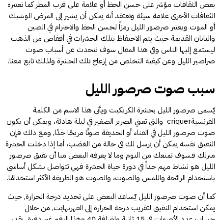
بعض الثقافات مؤشر على حسن الحظ أو علامة على قرب المطر كما تعتبره
الثقافات الأخرى علامة سيئة وتعتقد أنه يمكن أن يشير إلى المرض الوشيك
أو الموت ويعتبر صرصور الليل رمزاً لحسن الحظ والاحترام في الصين
واليابان القديمة حيث يتم الاحتفاظ بتلك الحشرات في أقفاص من الذهب
ليستمع إليها الناس وفي هذا المقال سوف نتحدث عن أسباب صوت
صراصير الليل وعن كيفية التخلص من إزعاج تلك الحشرة ولذلك تابع معنا.
سبب صوت صرصور الليل
يٌسمى صرصور الليل بحشرة الكريكيت ويأتي هذا الاسم من الكلمة
الفرنسيةcriquer والتي تعني الصرير الصغير في ليلة هادئة، ويمكن أن يكون
صوت صرصور الليل في الفناء أو الحديقة صوتًا مريحًا جدًا, ومع ذلك فإن
النقيق نفسه يمكن أن يرسل لك في حالة من الغضب، أما إذا دخلت الحشرة
منزلك فسوف تمنعك من النوم وما لا يعرفه البعض منا أن نقيق صرصور
الليل هو نشاط مهم جداً في دورة حياة الحشرة فهي تتواصل بشكل أساسي
باستخدام الرائحة واللمس والصوت، والصوت هو الطريقة الأكثر استخدامًا.
كما أن صوت صرصور الليل يٌساعد البعض على تحديد درجة الحرارة, حيث
يمكن استخدام النقيق لتقريب درجة الحرارة إلى الفهرنهايت, من خلال
حساب عدد الأصوات في 15 ثانية وإضافة 40 وهذا الرقم غير دقيق بقدر