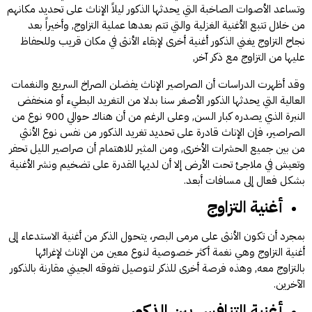
وتساعد الأصوات الصاخبة التي يحدثها الذكور ليلاً الإناث على تحديد مكانهم
من خلال تتبع الأغنية الغزلية والتي تتم بعدها عملية التزاوج, وأخيراً بعد
نجاح التزاوج يغني الذكور أغنية أخرى لإبقاء الأنثى في مكان قريب وللحفاظ
عليها من التزاوج مع ذكر آخر,
وقد أظهرت الدراسات أن الصراصير الإناث يفضلن الصراخ السريع والنغمات
العالية التي يحدثها الذكور الأصغر سنا بدلا من التغريد البطيء أو منخفض
النبرة الذي يصدره كبار السن, وعلى الرغم من أن هناك حوالي 900 نوع من
الصراصير، فإن الإناث قادرة على تحديد تغريد الذكور من نفس نوع الأنثي
من بين جميع الحشرات الأخرى, ومن المثير للاهتمام أن صراصير الليل تحفر
وتعيش في ملاجئ تحت الأرض إلا أن لديها القدرة على تضخيم ونشر الأغنية
بشكل فعال إلى مسافات أبعد.
أغنية التزاوج
بمجرد أن تكون الأنثى على مرمى البصر، يتحول الذكر من أغنية الاستدعاء إلى
أغنية التزاوج وهي نغمة أكثر خصوصية لنوع معين من الإناث لإغرائها
بالتزاوج معه, وهذه فرصة أخرى للذكر لتوصيل تفوقه الجيني مقارنة بالذكور
الآخرين.
أغنية التنافس بين الذكور