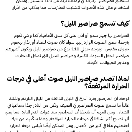
تستطيع الصراصير الزقزقة في ترددات تزيد عن 100 ديسيبل, ويمكن
استخدام مثل هذه الأصوات لتشتيت المفترسات مما يمكنها من الفرار.
كيف تسمع صراصير الليل؟
الصراصير لها جهاز سمع أو أذن على كل ساق الأمامية, كما وهي تقوم
بترجمة معنى الصوت الوارد إليها سواء كان صوت للغناء أو إنذار بهجوم
حيوان مفترس, ويوجد حوالي 110 نوع من صراصير الليل ويكون أشهرهم
صراصير الحقل السوداء الكبيرة وصراصير المنزل التي تدخل المحلات
ومتاجر الحيوانات الأليفة.
لماذا تصدر صراصير الليل صوت أعلى في درجات
الحرارة المرتفعة؟
لوحظ أن الصرصور يغرد أسرع في الليالي الدافئة من الليالي الباردة, ولذلك
غالباً ما نسمع صوت الصراصير في الصيف ولكن من النادر جدًا سماعها في
الشتاء, ومن المهم أن نلاحظ أن الصراصير منذ ذوات الدم البارد, مما يعني
أنها تصبح أكثر نشاطًا في درجات الحرارة المرتفعة, وهذا يمكّنهم من فرك
أجنحتهم معًا في كثير من الأحيان, ومن الممكن أيضًا قياس درجة الحرارة