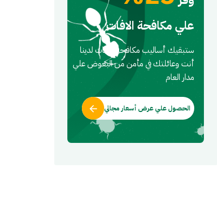
علي مكافحة الافات
ستبقيك أساليب مكافحه الافات لدينا
أنت وعائلتك في مأمن من البعوض علي
مدار العام
الحصول علي عرض أسعار مجاني