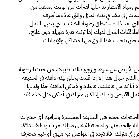
 ومياه الأمطار بداخلها لفترات من الوقت ومنعها من
 إلى تلف في بنية المنزل والتي عادًة ما تُعرف
التي بعد ذلك ستخلق رطوبة الخشب التي يحبها النمل
ا لأثاث المنزل لديك إذا تركته لفترة طويلة دون علاج،
 حتى تتجنب هذا النوع من المشاكل والإصابات.
لنمل الأبيض عن غيرها ويرجع ذلك لطبيعته من حيث الرطوبة
لكثير حيال هذا إلا إذا قمت بخلق بيئة دافئة في الحديقة
 أتأكد من فاعليته، فالبلاد والأماكن الدافئة جدًا ولديها
النمل الأبيض ولذلك إذا كان منزلك في أماكن مثل هذه فقد
الحشرات بجدة
هي المتابعة المستمرة ومراقبة أي حشرات
بة والحد منها والمحافظة على منزلك مرتب ونظيف دائمًا
 في منزلك؛ فلا تتردد في التواصل مع مهني أو خبير محترف