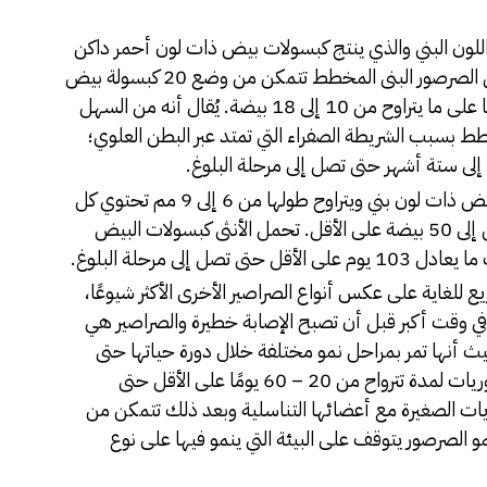
للون البني والذي ينتج كبسولات بيض ذات لون أحمر داكن
ويصل طولها إلى حوالي 5 مم، كما أن أنثى الصرصور البنى المخطط تتمكن من وضع 20 كبسولة بيض
خلال دورة حياتها وتحتوي كل واحدة منها على ما يتراوح من 10 إلى 18 بيضة. يُقال أنه من السهل
ط بسبب الشريطة الصفراء التي تمتد عبر البطن العلوي؛
ة إلى ستة أشهر حتى تصل إلى مرحلة البلوغ.
كبسولات البيض ذات لون بني ويتراوح طولها من 6 إلى 9 مم تحتوي كل
كبسولة من كبسولات البيض على ما يصل إلى 50 بيضة على الأقل. تحمل الأنثى كبسولات البيض
 إلى مرحلة البلوغ.
ع للغاية على عكس أنواع الصراصير الأخرى الأكثر شيوعًا،
ي وقت أكبر قبل أن تصبح الإصابة خطيرة والصراصير هي
يث أنها تمر بمراحل نمو مختلفة خلال دورة حياتها حتى
تتمكن من الوصول إلى البلوغ. تحتاج الحوريات لمدة تترواح من 20 – 60 يومًا على الأقل حتى
ات الصغيرة مع أعضائها التناسلية وبعد ذلك تتمكن من
مو الصرصور يتوقف على البيئة التي ينمو فيها على نوع