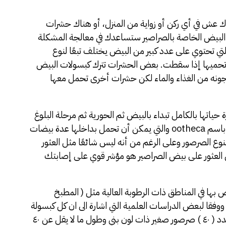
ك عش في أي ركن أو زواية من المنزل، أو هناك حشرات
البيض الخاصة بالصراصير ستساعدك في معالجة المشكلة
تي تحتوي على عدد كبير من البيض يختلف تبعًا لنوع
ى تحميها إذا سقطت. بعض الحشرات تترك كبسولات البيض
جونه من الغذاء والماء لكن حشرات أخرى تحمل معها
حياتها بالكامل تبداء بالبيض ثم الحورية ثم مرحلة البلوغ
وتضع إناث الصراصير أكياس بيض أو أكياس تعرف باسم ootheca والتي يمكن أن تحمل بداخلها عدة بيضات
نوع الصرصور وعلى الرغم من أنه ليس شائعًا مثل العثور
 العثور على بيض الصراصير هو مؤشر قوي على إصابتك
ها في المناطق ذات الرطوبة العالية مثل ( المطبخ
وفقا لبعض الدراسات العلمية التي اشارة الى ان كل كبسولة
واحدة من بيض الصراصير تحتوي علي ما يقل من عدد ( ٤٠ ) صرصور صغير ذات لون بني وطول ما لا يقل عن ٤٠