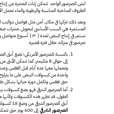
آنش للصرصور الواحد تتمكن إناث الحشرة من إنتاج 
الظروف المناخية المناسبة والرطوبة والماء تحمل ال
وبعد ذلك تتركها في مكان أمن مثل فواصل دواليب 
المستمرة هي السبب الأساسي لتحويل حشرات صغيرة كال
صرصور في منزلك خلال فترة قصيرة
بالنسبة للصرصور الأمريكي؛ تضع أنثى ا
وتحملها معها عدة أيام قبل الفقس وعند
حتى تفقس وتكمل دورة حياتها بشكل طب
أنثي الصرصور الشرقي من وضع 18 كبسولة بيض خلال دورة حياتها. بالإضافة إلى ذلك تحتاج حوريات
الصرصور الشرقي
إلى 600 يوم حتى