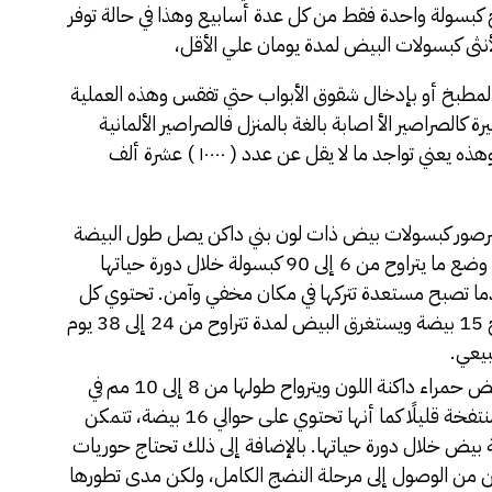
كبسولة واحدة فقط من كل عدة أسابيع وهذا في حالة توفر
أنثى كبسولات البيض لمدة يومان علي الأقل،
المطبخ أو بإدخال شقوق الأبواب حتي تفقس وهذه العملية
صراصير الأ اصابة بالغة بالمنزل فالصراصير الألمانية
تستمر في إنتاج البيض لمدة ( ٣٠ ) أسبوع متواصل وهذه يعني تواجد ما لا يقل عن عدد ( ١٠٠٠٠ ) عشرة ألف
لصرصور كبسولات بيض ذات لون بني داكن يصل طول البيضة
إلى حوالي 8 ملليمتر، كما تتمكن الأنثى من وضع ما يتراوح من 6 إلى 90 كبسولة خلال دورة حياتها
ما تصبح مستعدة تتركها في مكان مخفي وآمن. تحتوي كل
واحدة من كبسولات البيض على ما يتراوح 15 بيضة ويستغرق البيض لمدة تتراوح من 24 إلى 38 يوم
يعي.
أما الصرصور الشرقي فهو يضع كبسولات بيض حمراء داكنة اللون ويترواح طولها من 8 إلى 10 مم في
الطول، قد تظهر هذه الكبسولات وكأنها منتفخة قليلًا كما أنها تحتوي على حوالي 16 بيضة، تتمكن
 تتمكن من الوصول إلى مرحلة النضج الكامل، ولكن مدى تطورها