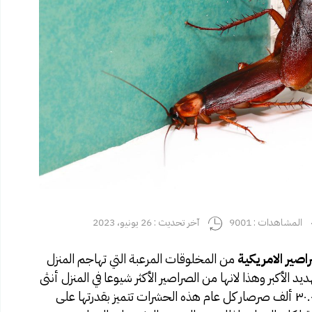
المشاهدات : 9001
آخر تحديث : 26 يونيو، 2023
اصير الامريكية
من المخلوقات المرعبة التي تهاجم المنزل
د الأكبر وهذا لانها من الصراصير الأكثر شيوعا في المنزل أنثى
الصراصير الألمانية لديها القدرة على إنتاج آكثر من ٣٠.٠٠٠ ألف صرصار كل عام هذه الحشرات تتميز بقدرتها على