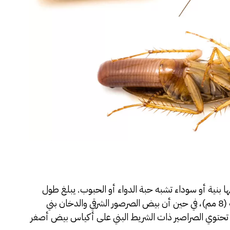
بنية أو سوداء تشبه حبة الدواء أو الحبوب. يبلغ طول
بيض الصراصير الألمانية والأمريكية حوالي 1/3 بوصة (8 مم)، في حين أن بيض الصرصور الشرقي والدخان بني
اً، ويصل طوله إلى حوالي بوصة (12 مم). تحتوي الصراصير ذات الشريط البني على أكياس بيض أصغر