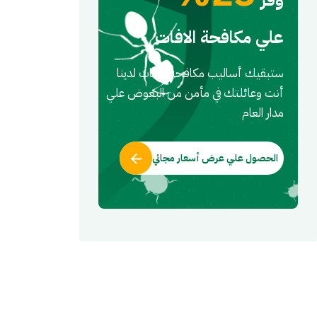
علي مكافحة الافات
ستبقيك أساليب مكافحه الافات لدينا
أنت وعائلتك في مأمن من البعوض علي
مدار العام
الحصول علي عرض أسعار مجاني