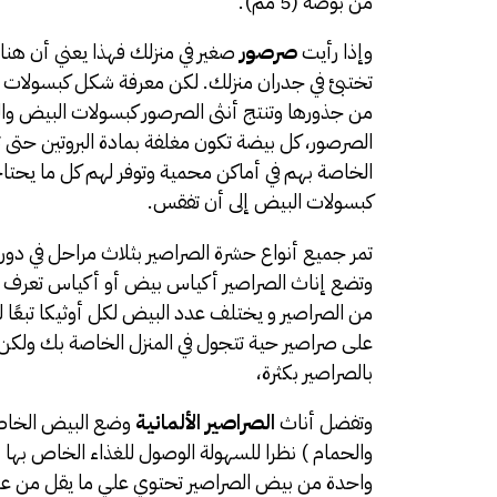
من بوصة (5 مم).
وإذا رأيت
صرصور
صغير في منزلك فهذا يعني أن هنا
تختبئ في جدران منزلك. لكن معرفة شكل كبسولات 
من جذورها وتنتج أنثى الصرصور كبسولات البيض وال
الصرصور، كل بيضة تكون مغلفة بمادة البروتين حت
الخاصة بهم في أماكن محمية وتوفر لهم كل ما يحتا
كبسولات البيض إلى أن تفقس.
تمر جميع أنواع حشرة الصراصير بثلاث مراحل في دورة 
من الصراصير و يختلف عدد البيض لكل أوثيكا تبعًا ل
على صراصير حية تتجول في المنزل الخاصة بك ولكن
بالصراصير بكثرة،
وتفضل أناث
الصراصير الألمانية
وضع البيض الخاص ب
والحمام ) نظرا للسهولة الوصول للغذاء الخاص بها و