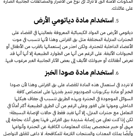
المكونات الآمنة التى لا تترك أى نوع من الأضرار والمضاعفات الجانبية الضارة
على عائلتك.
استخدام مادة دياتومي الأرض
دياتومي الأرض من المواد الكيميائية المعروفة بفعاليتها في القضاء على
الحشرات المنزلية المختلفة مثل بق الفراش وهذا لأنها تتسبب في موت
الأعضاء الداخلية للحشرة، ولكن احذر من إستعمالها بالقرب من الأطفال أو
الحيوانات الأليفة. على الرغم من أنها من الطوارد الطبيعية إلا أنها أنها قد
تعرض أطفالك أو حيوانك الأليف إلى بعض الآثار الجانبية الغير مرغوب فيها.
استخدام مادة صودا الخبز
لا تتردد في استعمال هذه المادة للقضاء على بق الفراش وهذا لأن صودا
الخبز أو مادة بيكربونات الصوديوم تتميز بقدرتها على امتصاص كافة
السوائل الموجودة في الحشرة وبهذه الطريق تتسبب في جفاف هيكلها
الداخلي وموتها على الفور وعلى الرغم من أن الطرق الطبيعية أكثر أمانًا في
التعامل مع حشرات المنزل، إلا أنها تفيد فقط في حالات الإصابة البسيطة؛
لكن إذا كنت تعاني من إصابة شديدة ببق الفراش فهذا يعني أنك بحاجة إلى
مهنى أو خبير متخصص يملك المعلومات الكافية عن الحشرة وأنواعها
وأيضًا يملك المعدات والمنتجات اللازمة للمكافحة. لا داعي للقلق التواصل