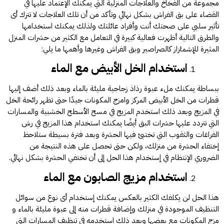
مجموعة من الفخاخ والعلاجات المنزلية التي يمكنك الإعتماد عليها في
القضاء على بق الفراش بشكل نهائي وتأكد من أن تلك العلاجات لا تترك أى
تأثير سلبي على صحتك أنت وأفراد عائلتك ولذلك يمكنك استخدامها
والطرق التالية أظهرت فعالية كبيرة في التعامل مع الكثير من حشرات المنزل
المثيرة للإشمئزاز كالصراصير وبق الفراش وغيرها وأهمها ما يلي:
استخدام الخل الأبيض مع الماء
ببساطة يمكنك ملء عبوة رذاذ زجاجية مليئة بالماء وبعد ذلك أضف إليها
قطرات من الخل الأبيض المركز وامزج المكونات جيدًا حتى تظهر رائحة الخل
في المزيج وبعد ذلك استخدم المزيج في مسح الأسطح الخشبية والمسارات
التي تتردد عليها حشرات البق أيضًا يمكنك استخدام هذا المزيج في رش
الفراغات والثقوب التي تختبئ فيها الحشرة وبعد فترة بسيطة ستلاحظ
إختفاء الحشرة من منزلك، ولكن حتى تحصل على هذه النتيجة من
الضروري الإنتظام في إستخدام هذا الحل إلى أن تختفي الحشرة بشكل نهائي.
استخدام مزيج الصابون مع الماء
هذا الحل لن يكلفك الكثير بالعكس يمكنك إستخدام أى نوع من سوائل
التنظيف الموجودة في منزلك وإضافة قطرات منه إلى عبوة مليئة بالماء و
مزج المكونات مع بعضها وبعد ذلك استخدمه في تنظيف المسارات التي