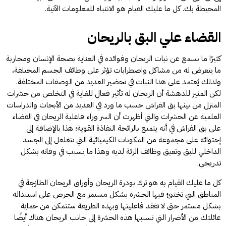
المحيطة بك. كل ما عليك القيام هو الانتباه للمعلومات الآتية.
القضاء علي البق بالريحان
كثيرًا ما نسمع عن نبات الريحان وفوائده في العناية بصحة الإنسان ومحاربة
ما يتعرض له من مشاكل واضطرابات تؤثر على وظائف الجسم المختلفة،
ولذلك يُعتمد على هذا النبات في تحضير العديد من الوصفات المختلفة.
لكن المثير للدهشة أن الريحان له تأثير فعال للغاية في التخلص من حشرات
المنزل من بينها بق الفراش حسب ما ورد في العديد من الأبحاث والدراسات
العلمية عن الحشرات والتي أظهرت أن السر وراء فاعلية الريحان في القضاء
على بق الفراش في أنه يتمتع بالرائحة النفاذة القوية؛ هذا بالإضافة إلى
إحتوائه على مجموعة من المكونات الكيميائية التي تتغلغل إلى الجسد
الداخلي للبق وتعيق وظائف الرئة لديه وهذا ما يسبب في وفاته بشكل
تدريجي.
كل ما عليك القيام به هو ترك بودرة الريحان وأوراق الريحان الطازجة في
المناطق التي تختبئ فيها الحشرة بشكل مستمر مع الحرص على استبداله
بشكل مستمر حتى لا تفقد فاعليتها وبهذه الطريقة ستتمكن من حماية
عائلتك من الأضرار التي تسببها هذه الحشرة إلى جانب الريحان هناك أيضًا