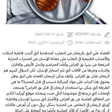
بواسطة : HESHAM
بتاريخ : 9 / 04 / 2022
المشاهدات : 5926
آخر تحديث : 9 أبريل، 2022
القضاء علي البق بالريحان من التجارب المدهشة التي أثبتت فاعلية النباتات
والأعشاب الطبيعية في التغلب على معاناة الإنسان من الحشرات المنزلية
المزعجة من بينها بق الفراش وأيضًا الصراصير والنمل الأبيض والفئران
والذباب وغيرها من الآفات التي تثير اشمئزاز الإنسان. لكن السؤال المهم هو
الريحان يقتل بق الفراش وكيف يمكن للريحان القضاء على البق وهل
يحتوي هذا النبات على مواد كيميائية تتسبب في قتل الحشرة؟! ما هي
الطريقة التي يمكن بها استخدام الريحان في قتل بق الفراش؟ وستجد
الإجابات التي تريدها في موضوعنا التالي حيث يمحنك موقع
أوركيدا
الكثير
من الحقائق العلمية عن بق الفراش والأضرار التي يسببها للإنسان وفاعلية
أوراق الريحان في التخلص من الحشرة بشكل نهائي دون أن تُعرض عائلتك
إلى أى نوع من الأضرار أو الآثار الجانبية وأيضًا مع الحفاظ على البيئة