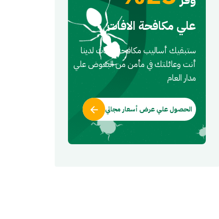
علي مكافحة الافات
ستبقيك أساليب مكافحه الافات لدينا
أنت وعائلتك في مأمن من البعوض علي
مدار العام
الحصول علي عرض أسعار مجاني