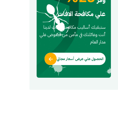
علي مكافحة الافات
ستبقيك أساليب مكافحه الافات لدينا
أنت وعائلتك في مأمن من البعوض علي
مدار العام
الحصول علي عرض أسعار مجاني