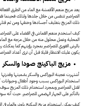
يعد مزيج منعم الأقمشة مع الماء من الطرق الفعالة
الصراصير تتنفس من خلال جلدها ولذلك فحينما تقو
ذلك المزيج بتغليف أجسادها وخنقها ومن ثم قتلها
كيف استخدم منعم القماش في القضاء على الصراصير 
بالرش الفوري للصراصير بمجرد رؤيتهم كما يمكنك رش
يكون عليك الانتظار قليلا قبل أن ترى أعداد الصراصير
مزيج الباكينج صودا والسكر
أشتهرت عجينة البوراكس والسكر بسُميتها وقدرتها عل
استخدام البوراكس بسبب وجود أطفال وحيوانات ألي
لقتل الصراصير وبمجرد استخدام ذلك المزيج سوف ي
بالتأثير على الجهاز الهضمي للصراصير. حيث أنه سوف
كيف يمكن استخدام مزيج البيكنج باودر والماء في 