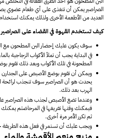
البن المطحون هو أحد الطرق الفعالة في التخلص 
الصراصير يمكن أن تتغذى على أي طعام عضوي يص
العديد من الأطعمة الأخرى ولذلك يمكنك استخدا
كيف تستخدم القهوة في القضاء على الصراصير ن
سوف يكون عليك إحضار البن المطحون مع الم
في البداية يجب أن تملأ الأكواب الزجاجية بال
المطحونة في تلك الأكواب وبعد ذلك تقوم بو
ويمكن أن تقوم بوضع الأصيص على الجدارن أو ال
يحدث هو أن الصراصير سوف تنجذب لرائحة ا
الهرب بعد ذلك.
وعندما تضع الأصيص لجذب هذه الصراصير عليك
فيمكنك وقتها تفريغها في المرحاضثم يمكنك 
ثم تكرر الأمر مرة أخرى.
ويجب عليك أن تستمر في فعل هذه الطريقة حتى
مزيج منعم الأقمشة والماء