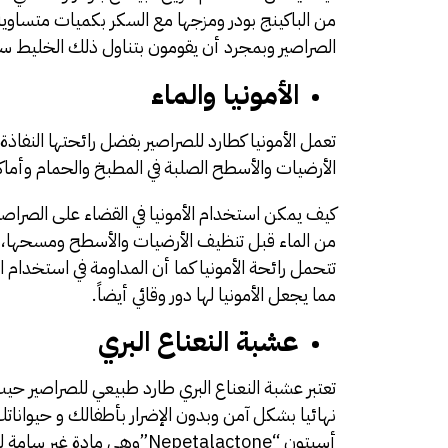
من الباكينج بودر ومزجها مع السكر بكميات متساوية 
الصراصير وبمجرد أن يقومون بتناول ذلك الخليط س
الأمونيا والماء
تعمل الأمونيا كطارد للصراصير بفضل رائحتها النفاذة
الأرضيات والأسطح الصلبة في المطبخ والحمام وأماكن
كيف يمكن استخدام الأمونيا في القضاء على الصراصي
من الماء قبل تنظيف الأرضيات والأسطح ومسحها، 
تتحمل رائحة الأمونيا كما أن المداومة في استخدام 
مما يجعل الأمونيا لها دور وقائي أيضاً.
عشبة النعناع البري
تعتبر عشبة النعناع البري طارد طبيعي للصراصير ح
نهائيا بشكل آمن وبدون الإضرار بأطفالك و حيواناتك ال
أسيتون “Nepetalactone”وهي مادة غير سامة للحيوانات الأليفة والبشر.