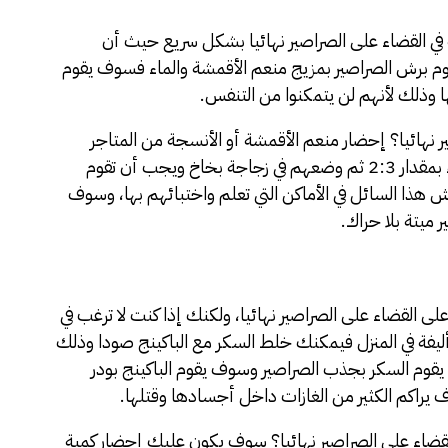
 في القضاء على الصراصير نهائيا بشكل سريع حيث أن
م برش الصراصير بمزيج منعم الأقمشة والماء فسوف يقوم
 وذلك لأنهم لن يتمكنوا من التنفس.
نهائيا؟ إحضار منعم الأقمشة أو الأنسجة من المتاجر
المحلية وعمل محلول منه من خلال مزجه مع الماء بمقدار 2:3 ثم وضعهم في زجاجة بخاخ ويجب أن تقوم
 هذا السائل في الأماكن التي تعلم واختبائهم بها، وسوف
 ميتة بلا حراك.
ى القضاء على الصراصير نهائيا، ولكنك إذا كنت لا ترغب في
فة في المنزل فيمكنك خلط السكر مع الباكينج صودا وذلك
قوم السكر بجذب الصراصير وسوف يقوم الباكينج بودر
 يراكم الكثير من الغازات داخل أجسادها وقتلها.
القضاء على الصراصير نهائيا؟ سوف يكون عليك إحضار كمية