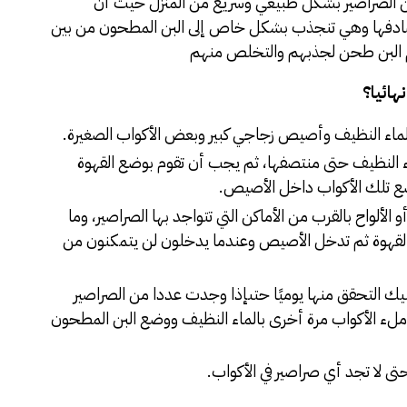
من الصراصير بشكل طبيعي وسريع من المنزل حيث أن
ادفها وهي تنجذب بشكل خاص إلى البن المطحون من بين
م البن طحن لجذبهم والتخلص منهم
هائيا؟
اء النظيف وأصيص زجاجي كبير وبعض الأكواب الصغيرة.
ماء النظيف حتى منتصفها، ثم يجب أن تقوم بوضع القهوة
ضع تلك الأكواب داخل الأصيص.
ألواح بالقرب من الأماكن التي تتواجد بها الصراصير، وما
لقهوة ثم تدخل الأصيص وعندما يدخلون لن يتمكنون من
 التحقق منها يوميًا حتىإذا وجدت عددا من الصراصير
ملء الأكواب مرة أخرى بالماء النظيف ووضع البن المطحون
 لا تجد أي صراصير في الأكواب.