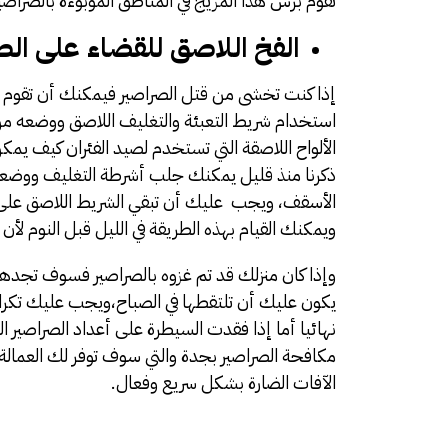
تقوم برش هذا المزيج في المناطق الموبوءة بالصراصير
الفخ اللاصق للقضاء على الصر
إذا كنت تخشى من قتل الصراصير فيمكنك أن تقوم ب
استخدام شريط التعبئة والتغليف اللاصق ووضعه م
الألواح اللاصقة التي تستخدم لصيد الفئران كيف يمكن
ذكرنا منذ قليل يمكنك جلب أشرطة التغليف ووضعه
الأسقف، ويجب عليك أن تبقي الشريط اللاصق على ا
ويمكنك القيام بهذه الطريقة في الليل قبل النوم لأن 
وإذا كان منزلك قد تم غزوه بالصراصير فسوف تجدها 
يكون عليك أن تلتقطها في الصباح،ويجب عليك تكرار 
نهائيا أما إذا فقدت السيطرة على أعداد الصراصير ا
مكافحة الصراصير بجدة
والتي سوف توفر لك العمالة
الآفات الضارة بشكل سريع وفعال.