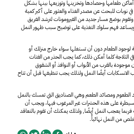
أماكن طعامها وحصادها وتخزينها وتوزيعها بينها بشكل
في نوبات للبحث عن مصدر الغذاء والعثور على أكبر كمية
وتقوم بوضع مسار جديد من الفيرومونات لترشد الفريق
, ويساعد فهم سلوك التغذية على توضيح سبب ظهور النمل
رصة لوجود الطعام دون أن تستغلها سواء خارج منزلك أو
 الثلاجة كلما أمكن ذلك، كما يجب الحذر من الفتات
ن موجودة بالقرب من الأبواب أو النوافذ أو الشقوق
 الانسكابات أيضًا النمل ولذلك يجب تنظيفها قبل أن تتاح
 الطعوم ومصائد الطعم وهي الصناديق التي تمسك بالنمل
لسيطرة على هذه الحشرات غير المرغوب فيها، ويجب أن
له فربما يعجب النمل أيضًا, ولذلك يمكنك أن تقوم بالتعاقد
ص من النمل نهائياًً.