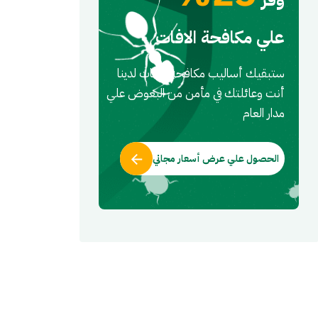
علي مكافحة الافات
ستبقيك أساليب مكافحه الافات لدينا
أنت وعائلتك في مأمن من البعوض علي
مدار العام
الحصول علي عرض أسعار مجاني