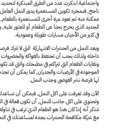
واجتماعية ابتكرت عدد من الطرق المبتكرة لتحديد 
ناجح, فبمجرد تكوين المستعمرة يدور النمل العامل 
ممكنة منه ثم تعود مرة أخرى للمستعمرة بالطعام, 
الجديد الذي يخرج بحثا عن الطعام أو للعثور عليه
في كثير من الأحيان مسارات طويلة وعمودية.
ويعد النمل من الحشرات الانتهازيًة التي لا تترك ف
داخله ولذلك يجب أن تحتفظ بالفواكه والخضروات في
ونفايات الطعام التي تتراكم في مطبخك والتي قد تكو
الموجودة في الأرضيات والجدران, كما يمكن أن تجذب
لها فرصة نشر الفوضى وجذب النمل.
الآن وقد تعرفت على اكل النمل, فيمكن أن تساعدك
وتحتوي على اكل جاذب للنمل, أن تكون فعالة في ا
تتذكر أنه إذا كان هذا هو الطعام الذي ترغب في تناو
مع
شركة مكافحة الحشرات بجدة
لمساعدتك في التخل