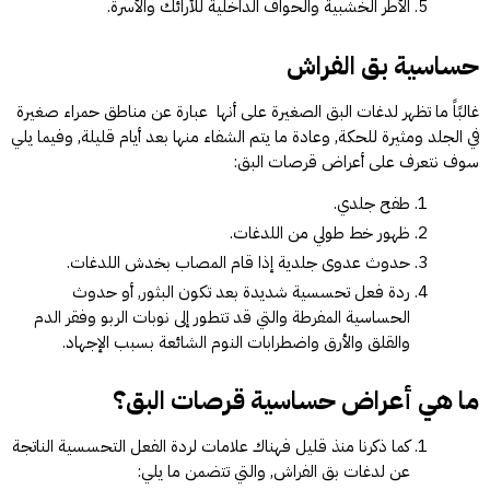
الأطر الخشبية والحواف الداخلية للأرائك والأسرة.
حساسية بق الفراش
غالبًاً ما تظهر لدغات البق الصغيرة على أنها عبارة عن مناطق حمراء صغيرة
في الجلد ومثيرة للحكة, وعادة ما يتم الشفاء منها بعد أيام قليلة, وفيما يلي
سوف نتعرف على أعراض قرصات البق:
طفح جلدي.
ظهور خط طولي من اللدغات.
حدوث عدوى جلدية إذا قام المصاب بخدش اللدغات.
ردة فعل تحسسية شديدة بعد تكون البثور, أو حدوث
الحساسية المفرطة والتي قد تتطور إلى نوبات الربو وفقر الدم
والقلق والأرق واضطرابات النوم الشائعة بسبب الإجهاد.
ما هي أعراض حساسية قرصات البق؟
كما ذكرنا منذ قليل فهناك علامات لردة الفعل التحسسية الناتجة
عن لدغات بق الفراش, والتي تتضمن ما يلي: