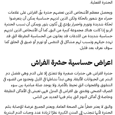
الحشرة الفعلية.
ويحصل معظم الأشخاص الذين تعضهم حشرة بقّ الفراش على علامات
حمراء مع شعور بالحكة ولكن الذين لديهم حساسية يمكن أن يتعرضوا
لحكة شديدة وتورم واحمرار يؤدي إلى تًكون بثور, ويمكن أن تسبب الحشرة
الربو إذا كانت هناك مجموعة كبيرة من البق, كما أن الأشخاص الذين لديهم
حساسية شديدة من اللدغات قد يعانون من الحساسية المفرطة التي قد
تهدد حياتهم وتسبب لهم مشاكل في التنفس أو تورم أو ضيق في الحلق كما
سوف نعرف بعد قليل.
اعراض حساسية حشرة الفراش
حشرة الفراش هي حشرات صغيرة ولا تتغذى إلا على الدم وهي تفضل دم
البشر عن الحيوانات الأليفة, وهي تبدأ نشاطها في الليل وتختبئ من الضوء في
الشقوق والفجوات التي تحيط بالأسًرة, ولا يوجد صلة مباشرة بين سوء
الصرف الصحي وتفشي بق الفراش في المنزل فهي تعيش في الأماكن النظيفة
وخاصة في أماكن النوم التي ينام فيها العديد من الناس.
والبق لا يعتبر خطراً على الصحة العامة, ويعتبر الجميع عرضة للإصابة بتلم
الحشرة لأنها تنجذب إلى المدن الكبيرة نظرًا لزيادة عدد وجبات الدم البشرية