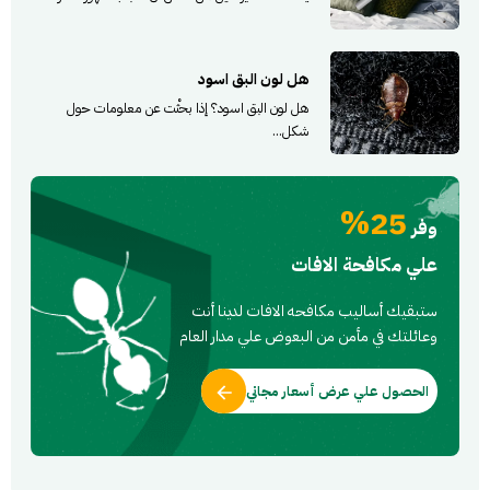
هل لون البق اسود
هل لون البق اسود؟ إذا بحثْت عن معلومات حول
شكل...
25%
وفر
علي مكافحة الافات
ستبقيك أساليب مكافحه الافات لدينا أنت
وعائلتك في مأمن من البعوض علي مدار العام
الحصول علي عرض أسعار مجاني