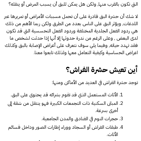
التي تكون بالقرب منها, ولكن هل يمكن للبق أن يسبب المرض أو ينقله؟
لا شك أن حشرة البق قادرة على أن تحمل مسببات الأمراض أو تمريرها عبر
اللدغات, ويؤثر البق على الناس بعدد من الطرق ولكن ربما الأهم من ذلك
هي ردود الفعل الجلدية المختلفة وردود الفعل التحسسية التي قد تكون
لدى البعض , وعلى الرغم من ندرة حدوثها إلا أنها إذا حدثت لشخص ما
فقد تهدد حياته, وفيما يلي سوف نتعرف على أعراض الإصابة بالبق وكذلك
اعراض الحساسية وكيفية التعامل معها ولذلك تابعوا معنا.
أين تعيش حشرة الفراش؟
توجد حشرة الفراش في العديد من الأماكن ومنها:
الأثاث المستعمل الذي قد تقوم بشرائه قد يحتوى على البق.
المبانى السكنية ذات التجمعات الكبيرة فهو ينتقل من شقة إلى
أخرى بسرعة.
حجرات النوم في الفنادق والمدن الجامعية.
طبقات الفراش أو السجاد ووراء إطارات الصور وداخل قسائم
الأثاث.