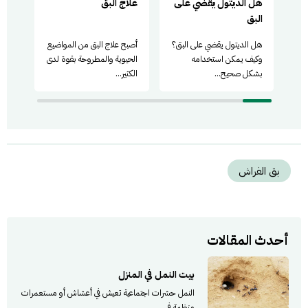
هل الديتول يقضي على
علاج البق
اعر
البق
هل الديتول يقضي على البق؟
أصبح علاج البق من المواضيع
ما ه
وكيف يمكن استخدامه
الحيوية والمطروحة بقوة لدى
الجس
بشكل صحيح...
الكثير...
وما..
بق الفراش
أحدث المقالات
بيت النمل في المنزل
النمل حشرات اجتماعية تعيش في أعشاش أو مستعمرات
منظمة في...