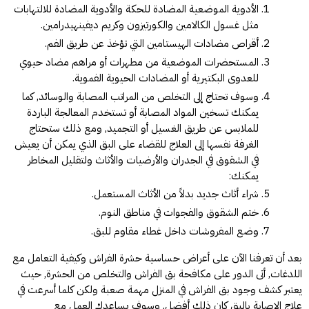
الأدوية الموضعية المضادة للحكة والأدوية المضادة للالتهابات
مثل غسول الكالامين والكورتيزون وكريم ديفينهيدرامين.
أقراص مضادات الهيستامين التي تؤخذ عن طريق الفم.
المستحضرات الموضعية من مطهرات أو مراهم مضاد حيوي
للعدوى البكتيرية أو المضادات الحيوية الفموية.
وسوف تحتاج إلى التخلص من المراتب المصابة والوسائد, كما
يمكنك تسخين المواد المصابة أو تستخدم المعالجة الباردة
للملابس عن طريق الغسيل أو التجميد, ومع ذلك ستحتاج
الغرفة نفسها إلى العلاج للقضاء على البق الذي يمكن أن يعيش
في الشقوق في الجدران والأرضيات والأثاث ولتقليل المخاطر
يمكنك:
شراء أثاث جديد بدلاً من الأثاث المستعمل.
ختم الشقوق والفجوات في مناطق النوم.
وضع المفروشات داخل غطاء مقاوم للبق.
بعد أن تعرفنا الآن على أعراض حساسية حشرة الفراش وكيفية التعامل مع
اللدغات, أتى الدور على
مكافحة بق الفراش
والتخلص من الحشرة, حيث
يعتبر كشف وجود بق الفراش في المنزل مهمة صعبة ولكن كلما أسرعت في
علاج الإصابة بالبق كان ذلك أفضل, وسوف يساعدك العمل مع