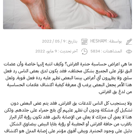
بواسطة : HESHAM
بتاريخ : 9 / 05 / 2022
المشاهدات : 5834
آخر تحديث : 9 مايو، 2022
ما هي اعراض حساسية حشرة الفراش؟ وكيف انتبه إليها خاصة وأن عضات
البق تؤثر على الجميع بشكل مختلف، فقد يكون لدى بعض الناس رد فعل
سلبي ولا يظهرون أي أعراض بينما البعض تظهر عليه ردة فعل قوية, ولعل
هذا الأمر يجعل البعض يرغب في معرفة كيفية اكتشاف علامات الحساسية
من لدغ بق الفراش.
ولا يستجيب كل الناس للدغات بق الفراش, فقد يتم عض البعض دون
تشكيل أي مشكلة ودون أن تظهر عليهم أي بقع حمراء على جلدهم, ولكن
هذا لا يعني أن منزلك لا يعاني من الإصابة بالبق, فقد تكون رؤية آثار البراز
بالقرب من حافة الفراش أو الحقيبة أو رؤية بقايا البيض بيضاوي الشكل
دليل على وجود الحشرة, ويبقى أقوى مؤشر على إصابة المنزل هو اكتشاف